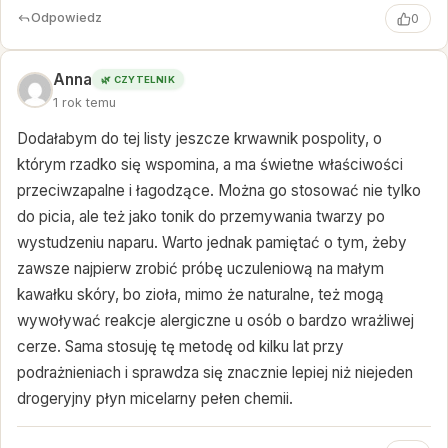
Odpowiedz
0
Anna
🌿 CZYTELNIK
1 rok temu
Dodałabym do tej listy jeszcze krwawnik pospolity, o
którym rzadko się wspomina, a ma świetne właściwości
przeciwzapalne i łagodzące. Można go stosować nie tylko
do picia, ale też jako tonik do przemywania twarzy po
wystudzeniu naparu. Warto jednak pamiętać o tym, żeby
zawsze najpierw zrobić próbę uczuleniową na małym
kawałku skóry, bo zioła, mimo że naturalne, też mogą
wywoływać reakcje alergiczne u osób o bardzo wrażliwej
cerze. Sama stosuję tę metodę od kilku lat przy
podrażnieniach i sprawdza się znacznie lepiej niż niejeden
drogeryjny płyn micelarny pełen chemii.