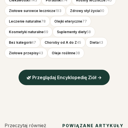
Ciekawostki
1143
Poradnik
874
Rośliny lecznicze
545
Ziołowe surowce lecznicze
193
Zdrowy styl życia
90
Leczenie naturalne
78
Olejki eteryczne
77
Kosmetyki naturalne
69
Suplementy diety
58
Bez kategorii
47
Choroby od A do Z
45
Dieta
43
Ziołowe przepisy
43
Oleje roślinne
38
🌿 Przeglądaj Encyklopedię Ziół →
Przeczytaj również
POWIĄZANE ARTYKUŁY