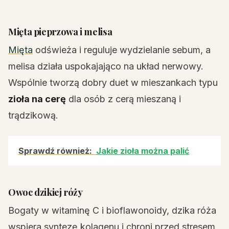
Mięta pieprzowa i melisa
Mięta
odświeża i reguluje wydzielanie sebum, a
melisa działa uspokajająco na układ nerwowy.
Wspólnie tworzą dobry duet w mieszankach typu
zioła na cerę
dla osób z cerą mieszaną i
trądzikową.
Sprawdź również:
Jakie zioła można palić
Owoc dzikiej róży
Bogaty w witaminę C i bioflawonoidy, dzika róża
wspiera syntezę kolagenu i chroni przed stresem