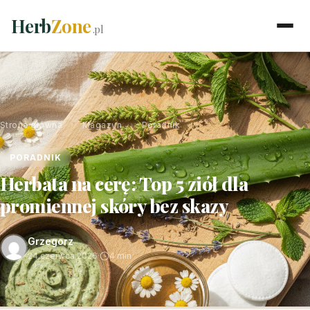
Herb
Zone
.pl
Strona główna
›
Magazyn
›
Poradnik
PORADNIK
Herbata na cerę: Top 5 ziół dla
promiennej skóry bez skazy
Grzegorz
24 czerwca 2026
·
4 min