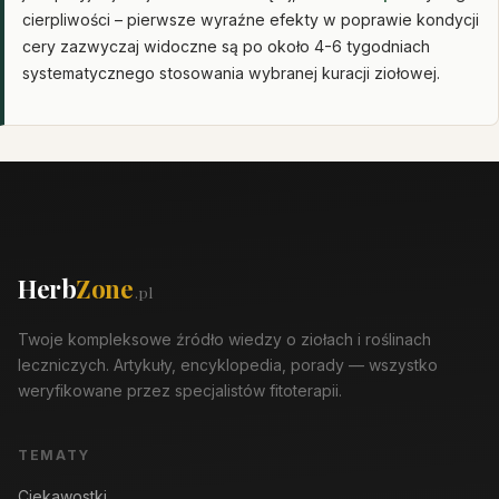
cierpliwości – pierwsze wyraźne efekty w poprawie kondycji
cery zazwyczaj widoczne są po około 4-6 tygodniach
systematycznego stosowania wybranej kuracji ziołowej.
Herb
Zone
.pl
Twoje kompleksowe źródło wiedzy o ziołach i roślinach
leczniczych. Artykuły, encyklopedia, porady — wszystko
weryfikowane przez specjalistów fitoterapii.
TEMATY
Ciekawostki