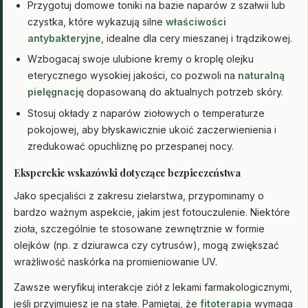
Przygotuj domowe toniki na bazie naparów z szałwii lub
czystka, które wykazują silne
właściwości
antybakteryjne
, idealne dla cery mieszanej i trądzikowej.
Wzbogacaj swoje ulubione kremy o kroplę olejku
eterycznego wysokiej jakości, co pozwoli na
naturalną
pielęgnację
dopasowaną do aktualnych potrzeb skóry.
Stosuj okłady z naparów ziołowych o temperaturze
pokojowej, aby błyskawicznie ukoić zaczerwienienia i
zredukować opuchliznę po przespanej nocy.
Eksperckie wskazówki dotyczące bezpieczeństwa
Jako specjaliści z zakresu zielarstwa, przypominamy o
bardzo ważnym aspekcie, jakim jest fotouczulenie. Niektóre
zioła, szczególnie te stosowane zewnętrznie w formie
olejków (np. z dziurawca czy cytrusów), mogą zwiększać
wrażliwość naskórka na promieniowanie UV.
Zawsze weryfikuj interakcje ziół z lekami farmakologicznymi,
jeśli przyjmujesz je na stałe. Pamiętaj, że
fitoterapia
wymaga