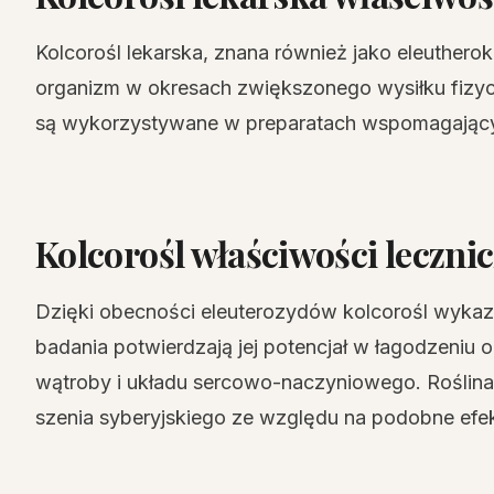
Kolcorośl lekarska, znana również jako eleuthero
organizm w okresach zwiększonego wysiłku fizycz
są wykorzystywane w preparatach wspomagający
Kolcorośl właściwości leczni
Dzięki obecności eleuterozydów kolcorośl wykazu
badania potwierdzają jej potencjał w łagodzeniu
wątroby i układu sercowo-naczyniowego. Roślina
szenia syberyjskiego ze względu na podobne efe