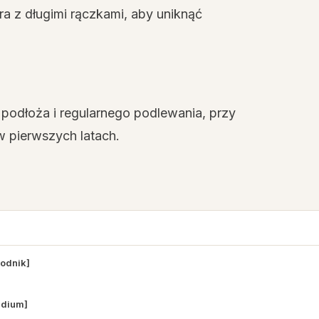
a z długimi rączkami, aby uniknąć
odłoża i regularnego podlewania, przy
 pierwszych latach.
wodnik]
ndium]