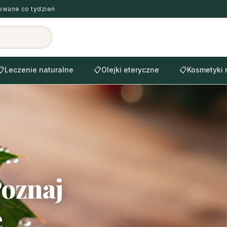
zowane co tydzień
📋
Leczenie naturalne
📋
Olejki eteryczne
📋
Kosmetyki 
Poznaj
ę