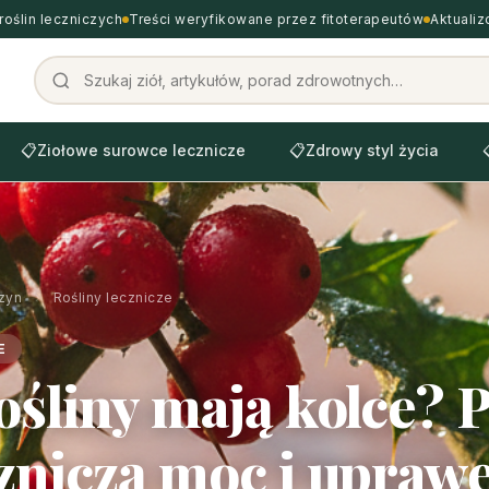
roślin leczniczych
Treści weryfikowane przez fitoterapeutów
Aktuali
📋
Ziołowe surowce lecznicze
📋
Zdrowy styl życia
zyn
›
Rośliny lecznicze
E
rośliny mają kolce? 
czniczą moc i upraw