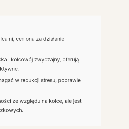
olcami, ceniona za działanie
rska i kolcowój zwyczajny, oferują
aktywne.
agać w redukcji stresu, poprawie
ści ze względu na kolce, ale jest
czkowych.