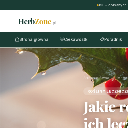
150+ opisanych 
Herb
Zone
.pl
Strona główna
💡
Ciekawostki
📋
Poradnik
Strona główna
›
Maga
ROŚLINY LECZNICZ
Jakie 
ich le