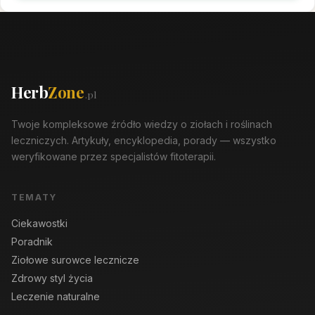
Herb
Zone
.pl
Twoje kompleksowe źródło wiedzy o ziołach i roślinach
leczniczych. Artykuły, encyklopedia, porady — wszystko
weryfikowane przez specjalistów fitoterapii.
TEMATY
Ciekawostki
Poradnik
Ziołowe surowce lecznicze
Zdrowy styl życia
Leczenie naturalne