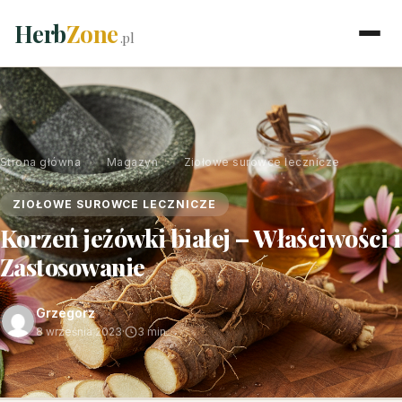
Herb
Zone
.pl
Strona główna
›
Magazyn
›
Ziołowe surowce lecznicze
ZIOŁOWE SUROWCE LECZNICZE
Korzeń jeżówki białej – Właściwości i
Zastosowanie
Grzegorz
8 września 2023
·
3 min