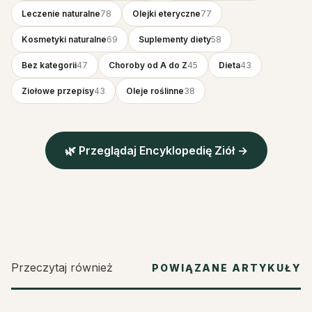
Leczenie naturalne
78
Olejki eteryczne
77
Kosmetyki naturalne
69
Suplementy diety
58
Bez kategorii
47
Choroby od A do Z
45
Dieta
43
Ziołowe przepisy
43
Oleje roślinne
38
🌿 Przeglądaj Encyklopedię Ziół →
Przeczytaj również
POWIĄZANE ARTYKUŁY