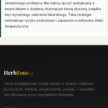
świadomego podejścia. Nie należy łączyć ipekakuany z
innymi lekami o działaniu drażniącym błonę śluzową żołądka
bez wyraźnego zalecenia lekarskiego. Taka strategia
minimalizuje ryzyko podrażnień i zapewnia oczekiwany efekt
terapeutyczny.
Herb
Zone
.pl
Twoje kompleksowe źródło wiedzy o ziołach i roślinach
leczniczych. Artykuły, encyklopedia, porady — wszystko
weryfikowane przez specjalistów fitoterapii.