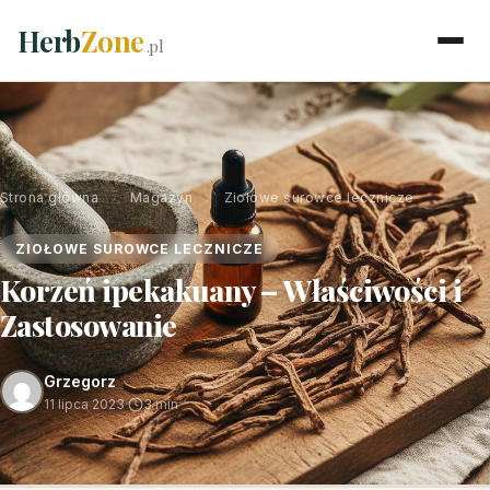
Herb
Zone
.pl
Strona główna
›
Magazyn
›
Ziołowe surowce lecznicze
ZIOŁOWE SUROWCE LECZNICZE
Korzeń ipekakuany – Właściwości i
Zastosowanie
Grzegorz
11 lipca 2023
·
3 min