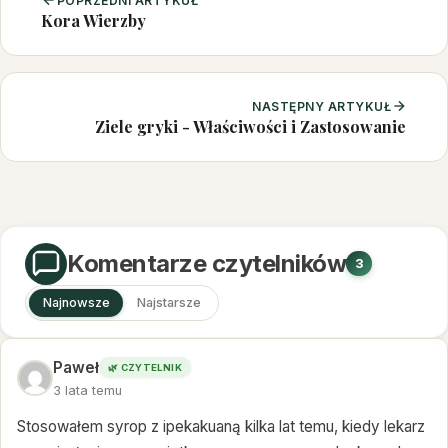
POPRZEDNI ARTYKUŁ
Kora Wierzby
NASTĘPNY ARTYKUŁ
Ziele gryki - Właściwości i Zastosowanie
Komentarze czytelników
3
Najnowsze
Najstarsze
Paweł
🌿 CZYTELNIK
3 lata temu
Stosowałem syrop z ipekakuaną kilka lat temu, kiedy lekarz