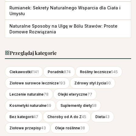
Rumianek: Sekrety Naturalnego Wsparcia dla Ciała i
Umysłu
Naturalne Sposoby na Ulgę w Bólu Stawów: Proste
Domowe Rozwiązania
Przeglądaj kategorie
Ciekawostki
1141
Poradnik
874
Rośliny lecznicze
545
Ziołowe surowce lecznicze
193
Zdrowy styl życia
90
Leczenie naturalne
78
Olejki eteryczne
77
Kosmetyki naturalne
69
Suplementy diety
58
Bez kategorii
47
Choroby od A do Z
45
Dieta
43
Ziołowe przepisy
43
Oleje roślinne
38