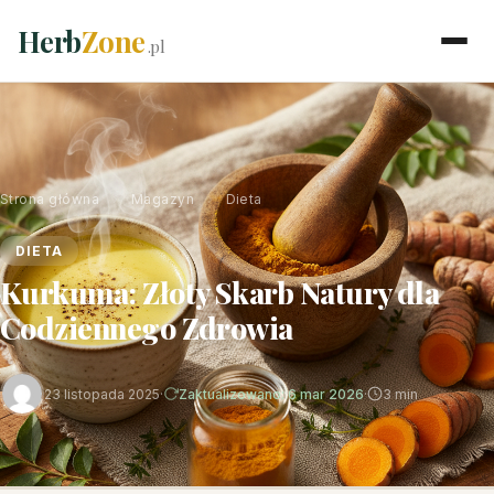
Herb
Zone
.pl
Strona główna
›
Magazyn
›
Dieta
DIETA
Kurkuma: Złoty Skarb Natury dla
Codziennego Zdrowia
23 listopada 2025
·
Zaktualizowano: 6 mar 2026
·
3 min