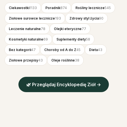
Ciekawostki
1133
Poradnik
874
Rośliny lecznicze
545
Ziołowe surowce lecznicze
193
Zdrowy styl życia
90
Leczenie naturalne
78
Olejki eteryczne
77
Kosmetyki naturalne
69
Suplementy diety
58
Bez kategorii
47
Choroby od A do Z
45
Dieta
43
Ziołowe przepisy
43
Oleje roślinne
38
🌿 Przeglądaj Encyklopedię Ziół →