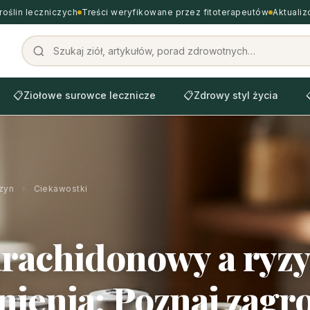
roślin leczniczych
Treści weryfikowane przez fitoterapeutów
Aktuali
📋
Ziołowe surowce lecznicze
📋
Zdrowy styl życia
zyn
›
Ciekawostki
rachidonowy a ryz
nienia: Poznaj zagr