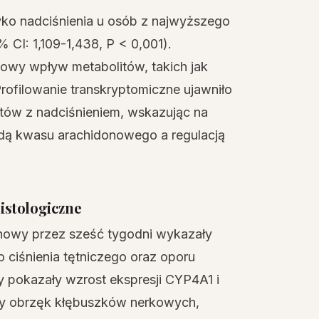
o nadciśnienia u osób z najwyższego
 CI: 1,109-1,438, P < 0,001).
owy wpływ metabolitów, takich jak
ofilowanie transkryptomiczne ujawniło
tów z nadciśnieniem, wskazując na
dą kwasu arachidonowego a regulacją
istologiczne
nowy przez sześć tygodni wykazały
ciśnienia tętniczego oraz oporu
 pokazały wzrost ekspresji CYP4A1 i
iły obrzęk kłębuszków nerkowych,