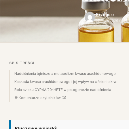
Grzegorz
27 lipca 2026
·
2 m
SPIS TREŚCI
Nadciśnienia tętnicze a metabolizm kwasu arachidonowego
Kaskada kwasu arachidonowego i jej wpływ na ciśnienie krwi
Rola szlaku CYP4A/20-HETE w patogenezie nadciśnienia
💬 Komentarze czytelników (0)
Kluczowe wnioski: