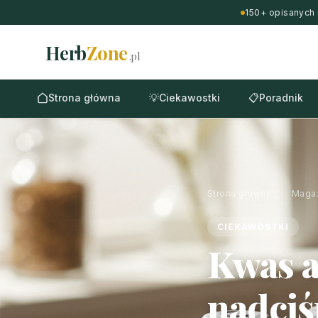
150+ opisanych 
Herb
Zone
.pl
Strona główna
💡
Ciekawostki
📋
Poradnik
Strona główna
›
Maga
CIEKAWOSTKI
Kwas a
nadciś