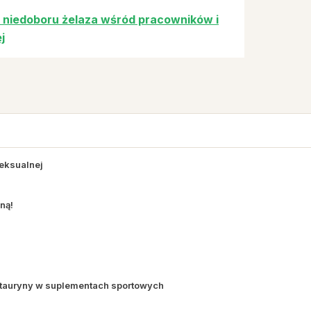
 niedoboru żelaza wśród pracowników i
j
Seksualnej
ną!
tauryny w suplementach sportowych