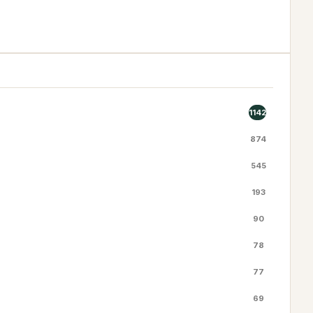
1142
874
545
193
90
78
77
69