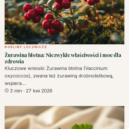
ROŚLINY LECZNICZE
Żurawina błotna: Niezwykłe właściwości i moc dla
zdrowia
Kluczowe wnioski: Żurawina błotna (Vaccinium
oxycoccos), zwana też żurawiną drobnolistkową,
wspiera…
3 min
·
27 kwi 2026