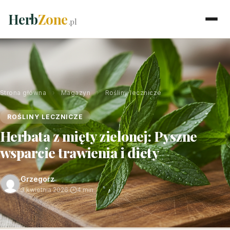
Herb
Zone
.pl
Strona główna
›
Magazyn
›
Rośliny lecznicze
ROŚLINY LECZNICZE
Herbata z mięty zielonej: Pyszne
wsparcie trawienia i diety
Grzegorz
3 kwietnia 2026
·
4 min