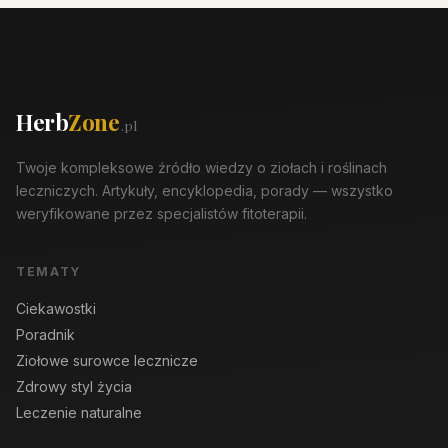
Herb
Zone
.pl
Twoje kompleksowe źródło wiedzy o ziołach i roślinach
leczniczych. Artykuły, encyklopedia, porady — wszystko
weryfikowane przez specjalistów fitoterapii.
TEMATY
Ciekawostki
Poradnik
Ziołowe surowce lecznicze
Zdrowy styl życia
Leczenie naturalne