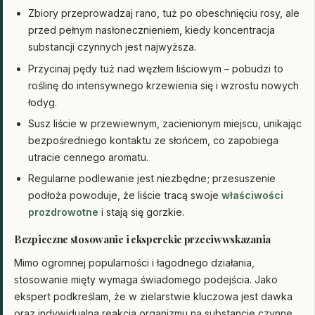
Zbiory przeprowadzaj rano, tuż po obeschnięciu rosy, ale
przed pełnym nasłonecznieniem, kiedy koncentracja
substancji czynnych jest najwyższa.
Przycinaj pędy tuż nad węzłem liściowym – pobudzi to
roślinę do intensywnego krzewienia się i wzrostu nowych
łodyg.
Susz liście w przewiewnym, zacienionym miejscu, unikając
bezpośredniego kontaktu ze słońcem, co zapobiega
utracie cennego aromatu.
Regularne podlewanie jest niezbędne; przesuszenie
podłoża powoduje, że liście tracą swoje
właściwości
prozdrowotne
i stają się gorzkie.
Bezpieczne stosowanie i eksperckie przeciwwskazania
Mimo ogromnej popularności i łagodnego działania,
stosowanie mięty wymaga świadomego podejścia. Jako
ekspert podkreślam, że w zielarstwie kluczowa jest dawka
oraz indywidualna reakcja organizmu na substancje czynne,