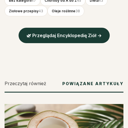
Bez kategorii
47
Choroby od A do Z
45
Dieta
43
Ziołowe przepisy
43
Oleje roślinne
38
🌿 Przeglądaj Encyklopedię Ziół →
Przeczytaj również
POWIĄZANE ARTYKUŁY