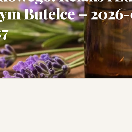
ym Butelce – 2026
27
in