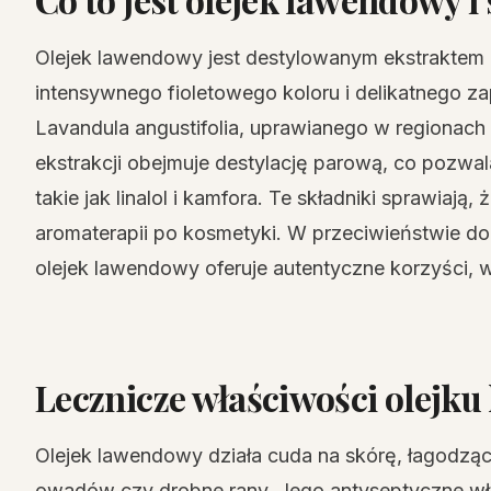
Olejek lawendowy jest destylowanym ekstraktem z
intensywnego fioletowego koloru i delikatnego z
Lavandula angustifolia, uprawianego w regionach
ekstrakcji obejmuje destylację parową, co pozw
takie jak linalol i kamfora. Te składniki sprawiają,
aromaterapii po kosmetyki. W przeciwieństwie do
olejek lawendowy oferuje autentyczne korzyści,
Lecznicze właściwości olejku
Olejek lawendowy działa cuda na skórę, łagodząc 
owadów czy drobne rany. Jego antyseptyczne w