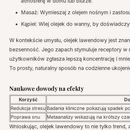
atmosferę w domu lub biurze.
Masaż: Wymieszaj z olejem nośnym i zastosu
Kąpiel: Wlej olejek do wanny, by doświadczyć
W kontekście umysłu, olejek lawendowy jest znan
bezsenność. Jego zapach stymuluje receptory w m
użytkowników zgłasza lepszą koncentrację i mnie
To prosty, naturalny sposób na codzienne ukojeni
Naukowe dowody na efekty
Korzyść
D
Redukcja stresu
Badania kliniczne pokazują spadek po
Poprawa snu
Metaanalizy wskazują na krótszy czas
Wnioskując, olejek lawendowy to nie tylko trend,