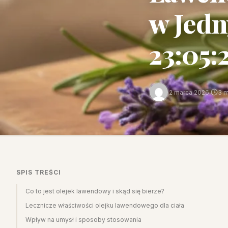
w Jedn
23:05:
2 marca 2026
·
3 m
SPIS TREŚCI
Co to jest olejek lawendowy i skąd się bierze?
Lecznicze właściwości olejku lawendowego dla ciała
Wpływ na umysł i sposoby stosowania