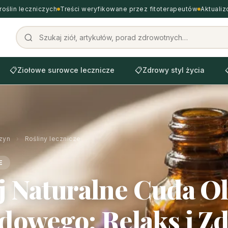
roślin leczniczych
Treści weryfikowane przez fitoterapeutów
Aktuali
📋
Ziołowe surowce lecznicze
📋
Zdrowy styl życia
zyn
›
Rośliny lecznicze
E
 Naturalne Cuda Ol
owego: Relaks i Z