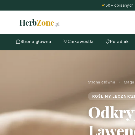
150+ opisanych 
Herb
Zone
.pl
Strona główna
💡
Ciekawostki
📋
Poradnik
Strona główna
›
Maga
ROŚLINY LECZNICZ
Odkryj
Lawend