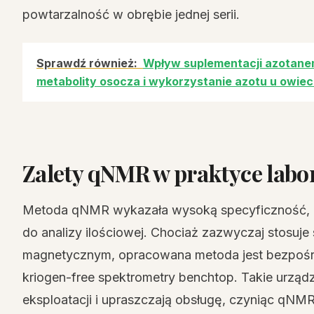
powtarzalność w obrębie jednej serii.
Sprawdź również:
Wpływ suplementacji azotanem
metabolity osocza i wykorzystanie azotu u owi
Zalety qNMR w praktyce labo
Metoda qNMR wykazała wysoką specyficzność, p
do analizy ilościowej. Chociaż zazwyczaj stosuj
magnetycznym, opracowana metoda jest bezpośr
kriogen-free spektrometry benchtop. Takie urząd
eksploatacji i upraszczają obsługę, czyniąc qNM