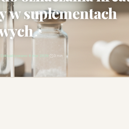
y w suplementach
owych
Zaktualizowano: 6 mar 2026
·
3 min