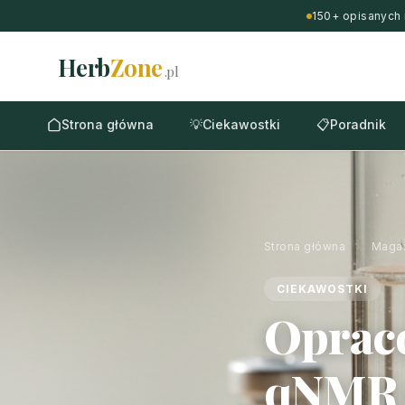
150+ opisanych 
Herb
Zone
.pl
Strona główna
💡
Ciekawostki
📋
Poradnik
Strona główna
›
Maga
CIEKAWOSTKI
Opraco
qNMR d