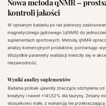
Nowa metoda qNMR – prostsz
kontroli jakości
W opisanym badaniu po raz pierwszy zastosowan
magnetycznego jądrowego (qNMR) do jednoczesn
suplementach sportowych. Metodę qNMR opraco
analizy komercyjnych produktów, porównując wyni
Wszystkie parametry walidacji mieściły się w akc
niezawodność.
Wyniki analizy suplementów
Badania próbek ujawniły znaczące odchylenia od
kreatyny i nawet +141,52% dla tauryny. Zmiany mi
stosunkowo małe, z wariancją nie przekraczającą