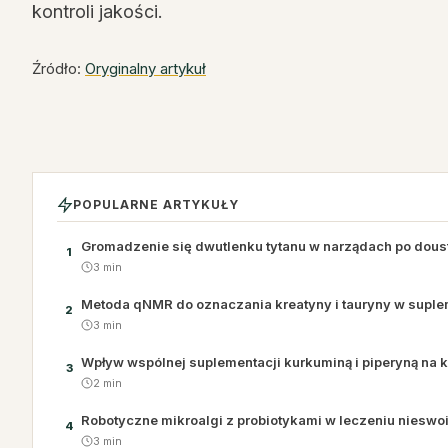
kontroli jakości.
Źródło:
Oryginalny artykuł
POPULARNE ARTYKUŁY
Gromadzenie się dwutlenku tytanu w narządach po dous
1
3 min
Metoda qNMR do oznaczania kreatyny i tauryny w supl
2
3 min
Wpływ wspólnej suplementacji kurkuminą i piperyną na k
3
2 min
Robotyczne mikroalgi z probiotykami w leczeniu nieswoi
4
3 min