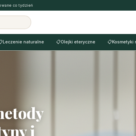
zowane co tydzień
📋
Leczenie naturalne
📋
Olejki eteryczne
📋
Kosmetyki 
metody
yny i