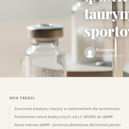
tauryn
sport
Grzegorz
26 stycznia 2026
·
SPIS TREŚCI
Znaczenie kreatyny i tauryny w suplementach dla sportowców
Porównanie metod analitycznych: od LC-MS/MS do qNMR
Nowa metoda qNMR – prostsza alternatywa dla kontroli jakości