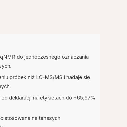
ę qNMR do jednoczesnego oznaczania
wych.
iu próbek niż LC-MS/MS i nadaje się
nych.
od deklaracji na etykietach do +65,97%
yć stosowana na tańszych