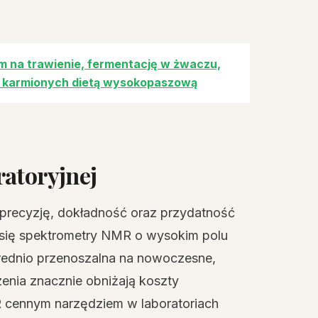
 na trawienie, fermentację w żwaczu,
ec karmionych dietą wysokopaszową
ratoryjnej
recyzję, dokładność oraz przydatność
e się spektrometry NMR o wysokim polu
ednio przenoszalna na nowoczesne,
zenia znacznie obniżają koszty
R cennym narzędziem w laboratoriach