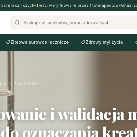
roślin leczniczych
Treści weryfikowane przez fitoterapeutów
Aktuali
📋
Ziołowe surowce lecznicze
📋
Zdrowy styl życia
zyn
›
Ciekawostki
wanie i walidacja 
o oznaczania kreat