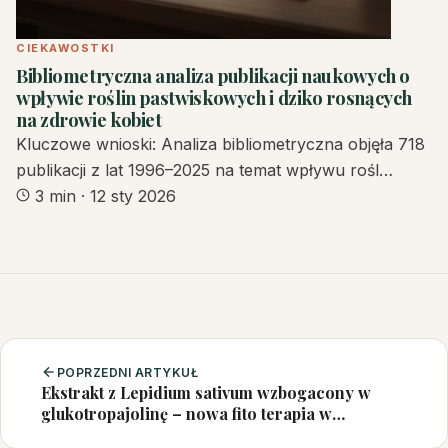
CIEKAWOSTKI
Bibliometryczna analiza publikacji naukowych o
wpływie roślin pastwiskowych i dziko rosnących
na zdrowie kobiet
Kluczowe wnioski: Analiza bibliometryczna objęła 718
publikacji z lat 1996–2025 na temat wpływu rośl…
3 min
·
12 sty 2026
POPRZEDNI ARTYKUŁ
Ekstrakt z Lepidium sativum wzbogacony w
glukotropajolinę – nowa fito terapia w
tendinopatii