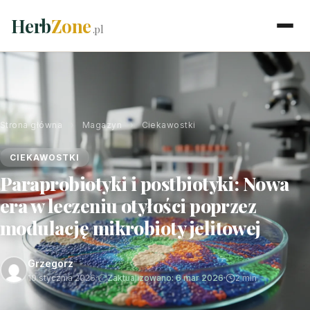
Herb
Zone
.pl
Strona główna
›
Magazyn
›
Ciekawostki
CIEKAWOSTKI
Paraprobiotyki i postbiotyki: Nowa
era w leczeniu otyłości poprzez
modulację mikrobioty jelitowej
Grzegorz
10 stycznia 2026
·
Zaktualizowano: 6 mar 2026
·
2 min