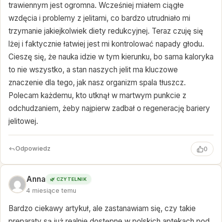
trawiennym jest ogromna. Wcześniej miałem ciągłe
wzdęcia i problemy z jelitami, co bardzo utrudniało mi
trzymanie jakiejkolwiek diety redukcyjnej. Teraz czuję się
lżej i faktycznie łatwiej jest mi kontrolować napady głodu.
Cieszę się, że nauka idzie w tym kierunku, bo sama kaloryka
to nie wszystko, a stan naszych jelit ma kluczowe
znaczenie dla tego, jak nasz organizm spala tłuszcz.
Polecam każdemu, kto utknął w martwym punkcie z
odchudzaniem, żeby najpierw zadbał o regenerację bariery
jelitowej.
Odpowiedz
0
Anna
🌿 CZYTELNIK
4 miesiące temu
Bardzo ciekawy artykuł, ale zastanawiam się, czy takie
preparaty są już realnie dostępne w polskich aptekach pod