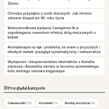
Zbioru
Choroba przyzębia u osób starszych: Jak chronić
zdrowie dziąseł po 65. roku życia
Wieloośrodkowe badanie Canephron N w
zapobieganiu nawrotom infekcji dróg moczowych u
kobiet
Aromaterapia na lęk i problemy ze snem u przyszłych i
młodych matek: przegląd systematyczny i metaanaliza
Wydajność i bezpieczeństwo ekstraktów z Acmella
oleracea i Boswellia serrata w leczeniu przewlekłego
bólu dolnego odcinka kręgosłupa
Przeglądaj kategorie
Ciekawostki
1136
Poradnik
874
Rośliny lecznicze
545