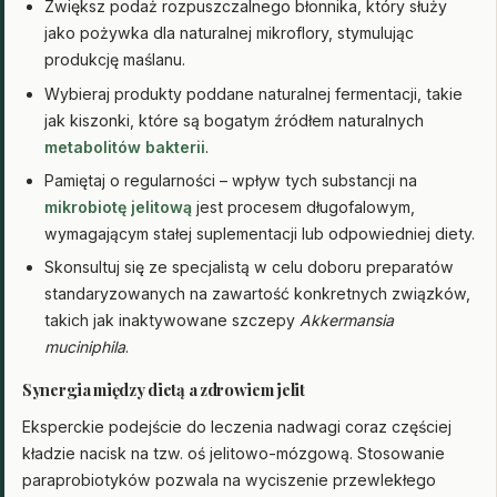
Zwiększ podaż rozpuszczalnego błonnika, który służy
jako pożywka dla naturalnej mikroflory, stymulując
produkcję maślanu.
Wybieraj produkty poddane naturalnej fermentacji, takie
jak kiszonki, które są bogatym źródłem naturalnych
metabolitów bakterii
.
Pamiętaj o regularności – wpływ tych substancji na
mikrobiotę jelitową
jest procesem długofalowym,
wymagającym stałej suplementacji lub odpowiedniej diety.
Skonsultuj się ze specjalistą w celu doboru preparatów
standaryzowanych na zawartość konkretnych związków,
takich jak inaktywowane szczepy
Akkermansia
muciniphila
.
Synergia między dietą a zdrowiem jelit
Eksperckie podejście do leczenia nadwagi coraz częściej
kładzie nacisk na tzw. oś jelitowo-mózgową. Stosowanie
paraprobiotyków pozwala na wyciszenie przewlekłego