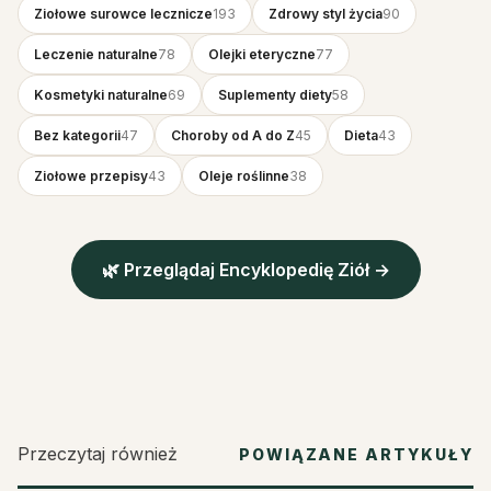
Ziołowe surowce lecznicze
193
Zdrowy styl życia
90
Leczenie naturalne
78
Olejki eteryczne
77
Kosmetyki naturalne
69
Suplementy diety
58
Bez kategorii
47
Choroby od A do Z
45
Dieta
43
Ziołowe przepisy
43
Oleje roślinne
38
🌿 Przeglądaj Encyklopedię Ziół →
Przeczytaj również
POWIĄZANE ARTYKUŁY