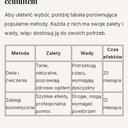
cellulitem
Aby ułatwić wybór, poniżej tabela porównująca
popularne metody. Każda z nich ma swoje zalety i
wady, więc dostosuj ją do swoich potrzeb.
Czas
Metoda
Zalety
Wady
efektów
Tanie,
Potrzebują
Dieta i
naturalne,
czasu,
23
ćwiczenia
poprawiają
wymagają
miesiące
zdrowie ogółem
dyscypliny
Szybkie efekty,
Drogie, mogą
Zabiegi
12
profesjonalna
wymagać
kosmetyczne
miesiące
pomoc
powtórzeń