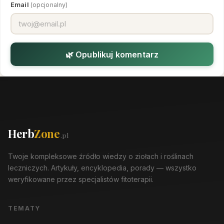
Email
(opcjonalny)
🌿 Opublikuj komentarz
Herb
Zone
.pl
Twoje kompleksowe źródło wiedzy o ziołach i roślinach
leczniczych. Artykuły, encyklopedia, porady — wszystko
weryfikowane przez specjalistów fitoterapii.
TEMATY