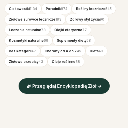
Ciekawostki
1134
Poradnik
874
Rośliny lecznicze
545
Ziołowe surowce lecznicze
193
Zdrowy styl życia
90
Leczenie naturalne
78
Olejki eteryczne
77
Kosmetyki naturalne
69
Suplementy diety
58
Bez kategorii
47
Choroby od A do Z
45
Dieta
43
Ziołowe przepisy
43
Oleje roślinne
38
🌿 Przeglądaj Encyklopedię Ziół →