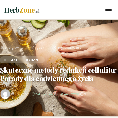
Herb
Zone
.pl
Strona główna
›
Magazyn
›
Olejki eteryczne
OLEJKI ETERYCZNE
Skuteczne metody redukcji cellulitu:
Porady dla codziennego życia
18 maja 2025
·
Zaktualizowano: 6 mar 2026
·
3 min