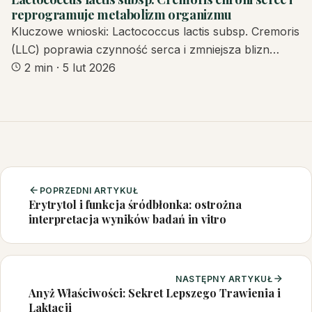
reprogramuje metabolizm organizmu
Kluczowe wnioski: Lactococcus lactis subsp. Cremoris
(LLC) poprawia czynność serca i zmniejsza blizn…
2 min
·
5 lut 2026
POPRZEDNI ARTYKUŁ
Erytrytol i funkcja śródbłonka: ostrożna
interpretacja wyników badań in vitro
NASTĘPNY ARTYKUŁ
Anyż Właściwości: Sekret Lepszego Trawienia i
Laktacji