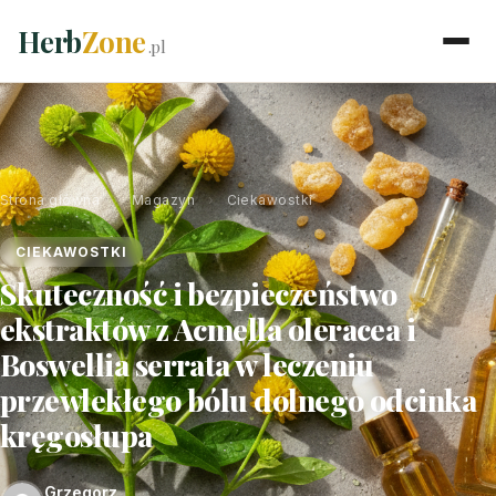
Herb
Zone
.pl
Strona główna
›
Magazyn
›
Ciekawostki
CIEKAWOSTKI
Skuteczność i bezpieczeństwo
ekstraktów z Acmella oleracea i
Boswellia serrata w leczeniu
przewlekłego bólu dolnego odcinka
kręgosłupa
Grzegorz