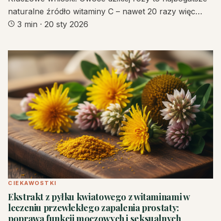
naturalne źródło witaminy C – nawet 20 razy więc…
3 min
·
20 sty 2026
CIEKAWOSTKI
Ekstrakt z pyłku kwiatowego z witaminami w
leczeniu przewlekłego zapalenia prostaty:
poprawa funkcji moczowych i seksualnych