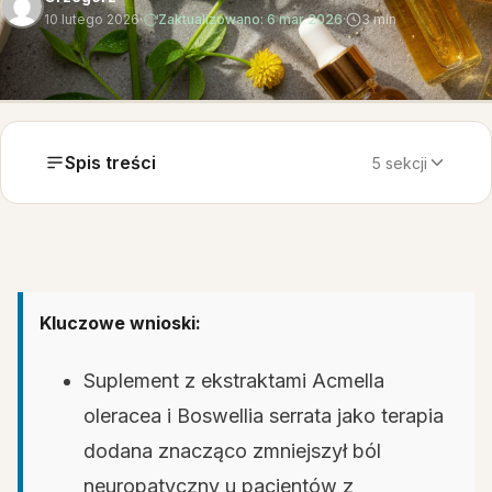
10 lutego 2026
·
Zaktualizowano: 6 mar 2026
·
3 min
Spis treści
5 sekcji
Kluczowe wnioski:
Suplement z ekstraktami Acmella
oleracea i Boswellia serrata jako terapia
dodana znacząco zmniejszył ból
neuropatyczny u pacjentów z