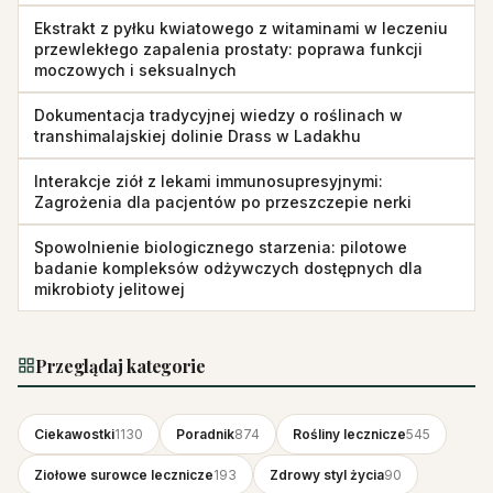
Ekstrakt z pyłku kwiatowego z witaminami w leczeniu
przewlekłego zapalenia prostaty: poprawa funkcji
moczowych i seksualnych
Dokumentacja tradycyjnej wiedzy o roślinach w
transhimalajskiej dolinie Drass w Ladakhu
Interakcje ziół z lekami immunosupresyjnymi:
Zagrożenia dla pacjentów po przeszczepie nerki
Spowolnienie biologicznego starzenia: pilotowe
badanie kompleksów odżywczych dostępnych dla
mikrobioty jelitowej
Przeglądaj kategorie
Ciekawostki
1130
Poradnik
874
Rośliny lecznicze
545
Ziołowe surowce lecznicze
193
Zdrowy styl życia
90