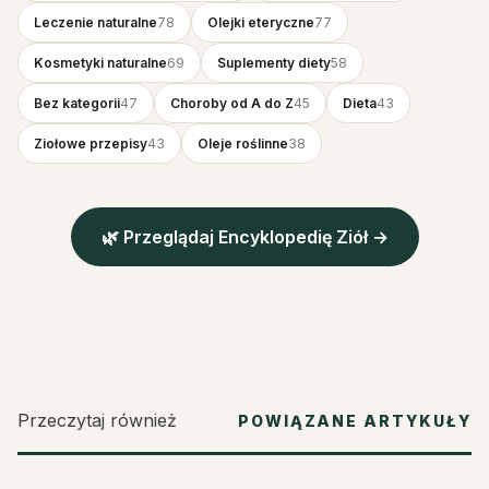
Leczenie naturalne
78
Olejki eteryczne
77
Kosmetyki naturalne
69
Suplementy diety
58
Bez kategorii
47
Choroby od A do Z
45
Dieta
43
Ziołowe przepisy
43
Oleje roślinne
38
🌿 Przeglądaj Encyklopedię Ziół →
Przeczytaj również
POWIĄZANE ARTYKUŁY