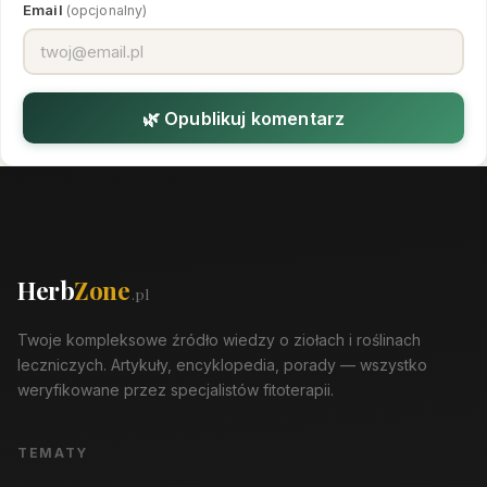
Email
(opcjonalny)
🌿 Opublikuj komentarz
Herb
Zone
.pl
Twoje kompleksowe źródło wiedzy o ziołach i roślinach
leczniczych. Artykuły, encyklopedia, porady — wszystko
weryfikowane przez specjalistów fitoterapii.
TEMATY