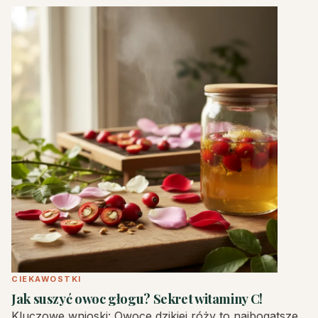
CIEKAWOSTKI
Jak suszyć owoc głogu? Sekret witaminy C!
Kluczowe wnioski: Owoce dzikiej róży to najbogatsze