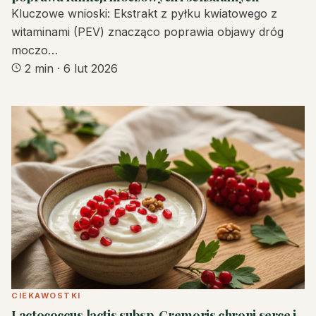
Kluczowe wnioski: Ekstrakt z pyłku kwiatowego z
witaminami (PEV) znacząco poprawia objawy dróg
moczo…
2 min
·
6 lut 2026
CIEKAWOSTKI
Lactococcus lactis subsp. Cremoris chroni serce i