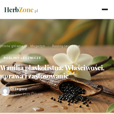
Herb
Zone
.pl
Strona główna
›
Magazyn
›
Rośliny lecznicze
ROŚLINY LECZNICZE
Wanilia płaskolistna: Właściwości,
uprawa i zastosowanie
Grzegorz
20 maja 2026
·
3 min