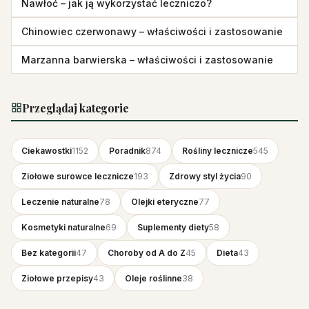
Nawłoć – jak ją wykorzystać leczniczo?
Chinowiec czerwonawy – właściwości i zastosowanie
Marzanna barwierska – właściwości i zastosowanie
Przeglądaj kategorie
Ciekawostki
1152
Poradnik
874
Rośliny lecznicze
545
Ziołowe surowce lecznicze
193
Zdrowy styl życia
90
Leczenie naturalne
78
Olejki eteryczne
77
Kosmetyki naturalne
69
Suplementy diety
58
Bez kategorii
47
Choroby od A do Z
45
Dieta
43
Ziołowe przepisy
43
Oleje roślinne
38