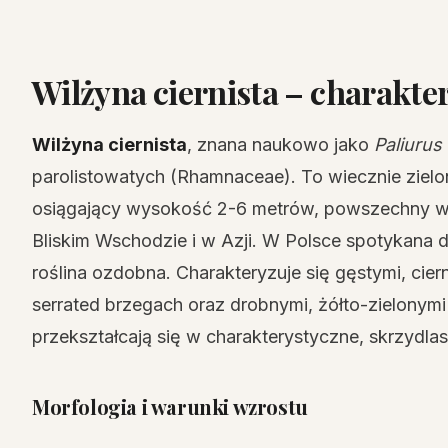
Wilżyna ciernista – charakte
Wilżyna ciernista
, znana naukowo jako
Paliurus 
parolistowatych (Rhamnaceae). To wiecznie ziel
osiągający wysokość 2-6 metrów, powszechny w
Bliskim Wschodzie i w Azji. W Polsce spotykana 
roślina ozdobna. Charakteryzuje się gęstymi, ciern
serrated brzegach oraz drobnymi, żółto-zielonymi
przekształcają się w charakterystyczne, skrzydla
Morfologia i warunki wzrostu