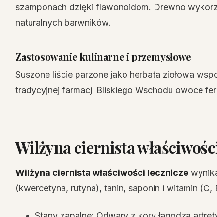
szamponach dzięki flawonoidom. Drewno wykorzy
naturalnych barwników.
Zastosowanie kulinarne i przemysłowe
Suszone liście parzone jako herbata ziołowa wsp
tradycyjnej farmacji Bliskiego Wschodu owoce fer
Wilżyna ciernista właściwości
Wilżyna ciernista właściwości lecznicze
wynika
(kwercetyna, rutyna), tanin, saponin i witamin (C, 
Stany zapalne: Odwary z kory łagodzą artret