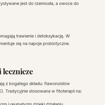
stywane jest do rzemiosła, a owoce do
omagają trawienie i detoksykację. W
mentuje się na napoje probiotyczne.
 lecznicze
ją z bogatego składu: flawonoidów
E). Tradycyjnie stosowana w fitoterapii na:
yzm i reumatyzm dzięki działaniu