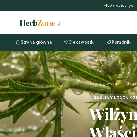
150+ opisanych 
Herb
Zone
.pl
Strona główna
💡
Ciekawostki
📋
Poradnik
Strona główna
›
Maga
ROŚLINY LECZNICZ
Wilżyn
Właści