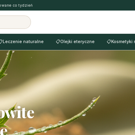
zowane co tydzień
📋
Leczenie naturalne
📋
Olejki eteryczne
📋
Kosmetyki 
owite
ie