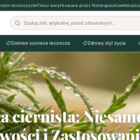
roślin leczniczych
Treści weryfikowane przez fitoterapeutów
Aktuali
📋
Ziołowe surowce lecznicze
📋
Zdrowy styl życia
zyn
›
Rośliny lecznicze
E
a ciernista: Niesam
wości i Zastosowan