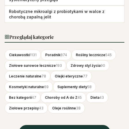
Robotyczne mikroalgi z probiotykami w walce z
chorobą zapalną jelit
Przeglądaj kategorie
Ciekawostki
1131
Poradnik
874
Rośliny lecznicze
545
Ziołowe surowce lecznicze
193
Zdrowy styl życia
90
Leczenie naturalne
78
Olejki eteryczne
77
Kosmetyki naturalne
69
Suplementy diety
58
Bez kategorii
47
Choroby od A do Z
45
Dieta
43
Ziołowe przepisy
43
Oleje roślinne
38