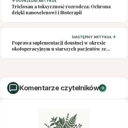
POPRZEDNI ARTYKUŁ
Triclosan a toksyczność rozrodcza: Ochrona
dzięki nanoselenowi i fitoterapii
NASTĘPNY ARTYKUŁ
Poprawa suplementacji doustnej w okresie
okołoperacyjnym u starszych pacjentów ze
złamaniem biodra: wyniki projektu
pilotażowego
Komentarze czytelników
0