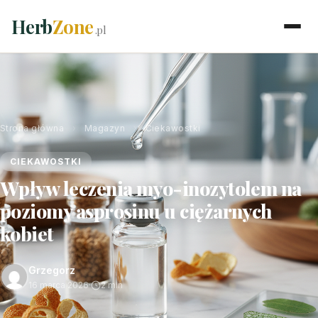
Herb
Zone
.pl
Strona główna
›
Magazyn
›
Ciekawostki
CIEKAWOSTKI
Wpływ leczenia myo-inozytolem na
poziomy asprosinu u ciężarnych
kobiet
Grzegorz
16 marca 2026
·
2 min