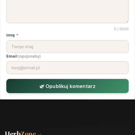
0
/ 2000
Imię
*
Email
(opcjonalny)
🌿 Opublikuj komentarz
Herb
Zone
.pl