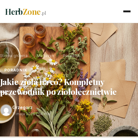
Herb
Zone
.pl
Strona główna
›
Magazyn
›
Poradnik
PORADNIK
Jakie zioła na co? Kompletny
przewodnik po ziołolecznictwie
Grzegorz
11 maja 2026
·
4 min