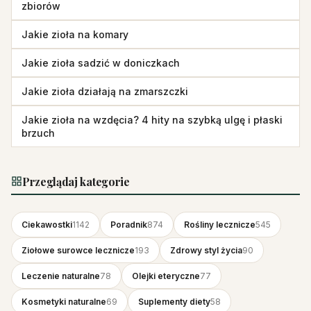
zbiorów
Jakie zioła na komary
Jakie zioła sadzić w doniczkach
Jakie zioła działają na zmarszczki
Jakie zioła na wzdęcia? 4 hity na szybką ulgę i płaski
brzuch
Przeglądaj kategorie
Ciekawostki
1142
Poradnik
874
Rośliny lecznicze
545
Ziołowe surowce lecznicze
193
Zdrowy styl życia
90
Leczenie naturalne
78
Olejki eteryczne
77
Kosmetyki naturalne
69
Suplementy diety
58