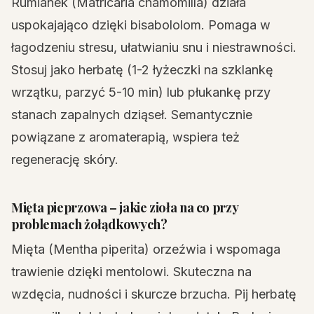
Rumianek (Matricaria chamomilla) działa
uspokajająco dzięki bisabololom. Pomaga w
łagodzeniu stresu, ułatwianiu snu i niestrawności.
Stosuj jako herbatę (1-2 łyżeczki na szklankę
wrzątku, parzyć 5-10 min) lub płukankę przy
stanach zapalnych dziąseł. Semantycznie
powiązane z aromaterapią, wspiera też
regenerację skóry.
Mięta pieprzowa – jakie zioła na co przy
problemach żołądkowych?
Mięta (Mentha piperita) orzeźwia i wspomaga
trawienie dzięki mentolowi. Skuteczna na
wzdęcia, nudności i skurcze brzucha. Pij herbatę