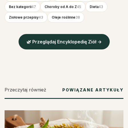
Bez kategorii
47
Choroby od A do Z
45
Dieta
43
Ziołowe przepisy
43
Oleje roślinne
38
🌿 Przeglądaj Encyklopedię Ziół →
Przeczytaj również
POWIĄZANE ARTYKUŁY