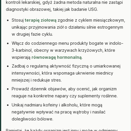
kontroli lekarskiej, gdyż żadna metoda naturalna nie zastąpi
diagnostyki obrazowej, takiej jak badanie USG.
Stosuj
terapię ziołową
zgodnie z cyklem miesiączkowym,
unikając przyjmowania ziół o działaniu silnie estrogennym
w drugiej fazie cyklu.
Włącz do codziennego menu produkty bogate w indolo-
3-karbinol, obecny w warzywach krzyżowych, które
wspierają
równowagę hormonalną
.
Zadbaj o regularną aktywność fizyczną o umiarkowanej
intensywności, która wspomaga ukrwienie miednicy
mniejszej i redukuje stres.
Prowadź dziennik objawów, aby ocenić, jak organizm
reaguje na konkretne napary czy suplementy roślinne.
Unikaj nadmiaru kofeiny i alkoholu, które mogą
negatywnie wpływać na pracę wątroby i nasilać
dolegliwości bólowe.
Pamiętaj, że każdy organizm jest inny i może w odmienny