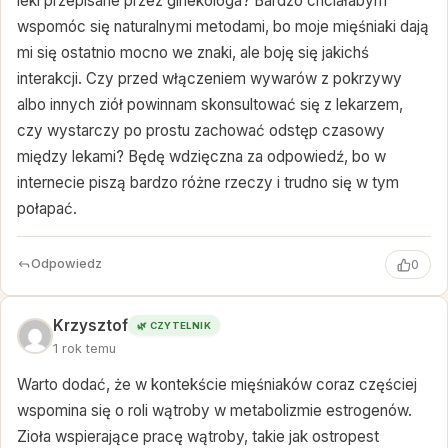
leki przepisane przez ginekologa? Bardzo chciałabym
wspomóc się naturalnymi metodami, bo moje mięśniaki dają
mi się ostatnio mocno we znaki, ale boję się jakichś
interakcji. Czy przed włączeniem wywarów z pokrzywy
albo innych ziół powinnam skonsultować się z lekarzem,
czy wystarczy po prostu zachować odstęp czasowy
między lekami? Będę wdzięczna za odpowiedź, bo w
internecie piszą bardzo różne rzeczy i trudno się w tym
połapać.
Odpowiedz
0
Krzysztof
🌿 CZYTELNIK
1 rok temu
Warto dodać, że w kontekście mięśniaków coraz częściej
wspomina się o roli wątroby w metabolizmie estrogenów.
Zioła wspierające pracę wątroby, takie jak ostropest