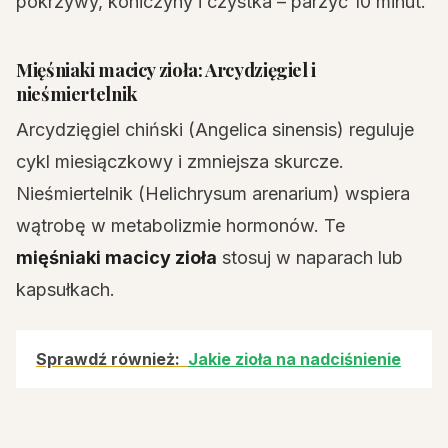
pokrzywy, koniczyny i czystka – parzyć 10 minut.
Mięśniaki macicy zioła: Arcydzięgiel i
nieśmiertelnik
Arcydzięgiel chiński (Angelica sinensis) reguluje
cykl miesiączkowy i zmniejsza skurcze.
Nieśmiertelnik (Helichrysum arenarium) wspiera
wątrobę w metabolizmie hormonów. Te
mięśniaki macicy zioła
stosuj w naparach lub
kapsułkach.
Sprawdź również:
Jakie zioła na nadciśnienie