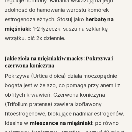
reguluje hormony. Badania wskazują na jego
zdolność do hamowania wzrostu komórek
estrogenozależnych. Stosuj jako
herbatę na
mięśniaki
: 1-2 łyżeczki suszu na szklankę
wrzątku, pić 2x dziennie.
Jakie zioła na mięśniaki w macicy: Pokrzywa i
czerwona koniczyna
Pokrzywa (Urtica dioica) działa moczopędnie i
bogata jest w żelazo, co pomaga przy anemii z
obfitych krwawień. Czerwona koniczyna
(Trifolium pratense) zawiera izoflawony
fitoestrogenowe, blokujące nadmiar estrogenów.
Idealne w
mieszance na mięśniaki
: po równo