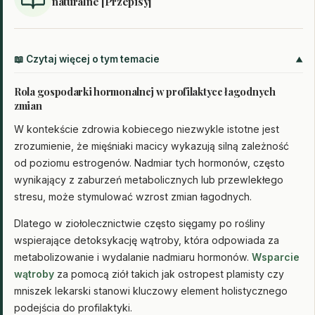
naturalne [Przepisy]
📖 Czytaj więcej o tym temacie
Rola gospodarki hormonalnej w profilaktyce łagodnych
zmian
W kontekście zdrowia kobiecego niezwykle istotne jest
zrozumienie, że mięśniaki macicy wykazują silną zależność
od poziomu estrogenów. Nadmiar tych hormonów, często
wynikający z zaburzeń metabolicznych lub przewlekłego
stresu, może stymulować wzrost zmian łagodnych.
Dlatego w ziołolecznictwie często sięgamy po rośliny
wspierające detoksykację wątroby, która odpowiada za
metabolizowanie i wydalanie nadmiaru hormonów.
Wsparcie
wątroby
za pomocą ziół takich jak ostropest plamisty czy
mniszek lekarski stanowi kluczowy element holistycznego
podejścia do profilaktyki.