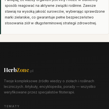
sposób reagować na aktywne związki roślinne. Zawsze
stawiaj na wysoką jakość surowców, wybierając sprawdzone
marki zielarskie, co gwarantuje pełne bezpieczeństwo
stosowania ziół w długoterminowej strategii zdrowotnej.
Herb
Zone
.pl
Twoje kompleksowe źródło wiedzy o ziołach i roślinach
leczniczych. Artykuły, encyklopedia, porady — wszystko
weryfikowane przez specjalistów fitoterapii.
TEMATY