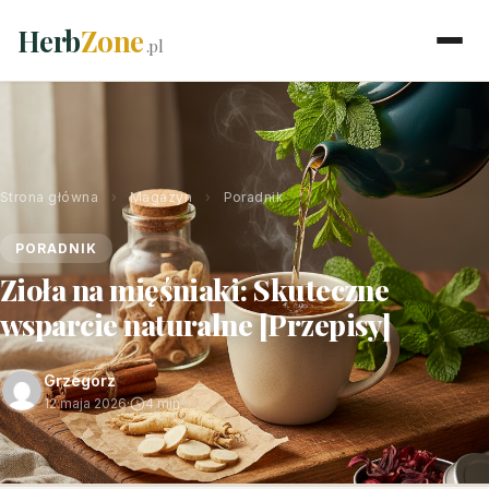
Herb
Zone
.pl
Strona główna
›
Magazyn
›
Poradnik
PORADNIK
Zioła na mięśniaki: Skuteczne
wsparcie naturalne [Przepisy]
Grzegorz
12 maja 2026
·
4 min