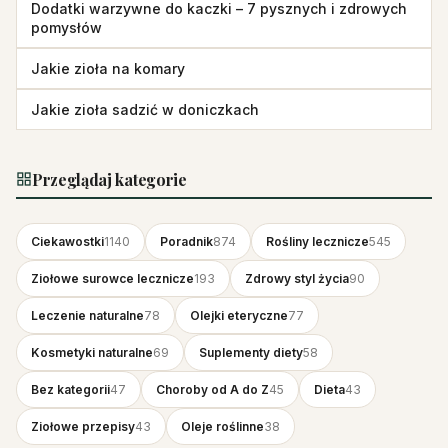
Dodatki warzywne do kaczki – 7 pysznych i zdrowych
pomysłów
Jakie zioła na komary
Jakie zioła sadzić w doniczkach
Przeglądaj kategorie
Ciekawostki
1140
Poradnik
874
Rośliny lecznicze
545
Ziołowe surowce lecznicze
193
Zdrowy styl życia
90
Leczenie naturalne
78
Olejki eteryczne
77
Kosmetyki naturalne
69
Suplementy diety
58
Bez kategorii
47
Choroby od A do Z
45
Dieta
43
Ziołowe przepisy
43
Oleje roślinne
38