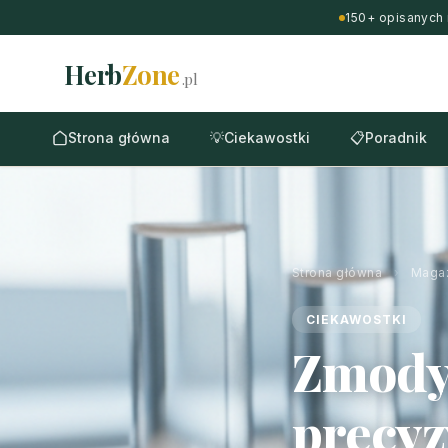
150+ opisanych 
Herb
Zone
.pl
Strona główna
💡
Ciekawostki
📋
Poradnik
Strona główna
›
Maga
CIEKAWOSTKI
Zmodyf
precyz