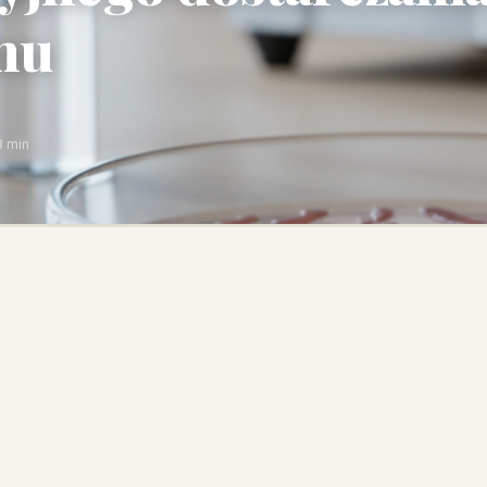
nu
3 min