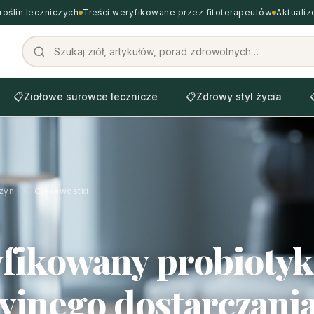
roślin leczniczych
Treści weryfikowane przez fitoterapeutów
Aktuali
📋
Ziołowe surowce lecznicze
📋
Zdrowy styl życia
zyn
›
Ciekawostki
ikowany probiotyk
yjnego dostarczani