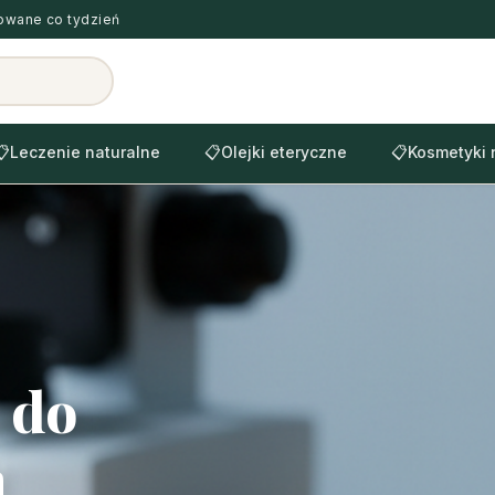
zowane co tydzień
📋
Leczenie naturalne
📋
Olejki eteryczne
📋
Kosmetyki 
 do
a