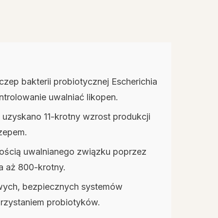
ep bakterii probiotycznej Escherichia
ntrolowanie uwalniać likopen.
j uzyskano 11-krotny wzrost produkcji
zepem.
lością uwalnianego związku poprzez
a aż 800-krotny.
wych, bezpiecznych systemów
orzystaniem probiotyków.