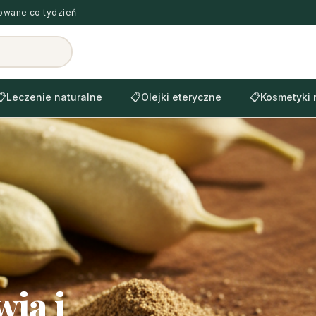
zowane co tydzień
📋
Leczenie naturalne
📋
Olejki eteryczne
📋
Kosmetyki 
ia i