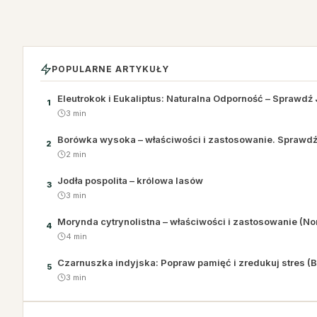
POPULARNE ARTYKUŁY
Eleutrokok i Eukaliptus: Naturalna Odporność – Sprawdź 
1
3 min
Borówka wysoka – właściwości i zastosowanie. Sprawd
2
2 min
Jodła pospolita – królowa lasów
3
3 min
Morynda cytrynolistna – właściwości i zastosowanie (No
4
4 min
Czarnuszka indyjska: Popraw pamięć i zredukuj stres (
5
3 min