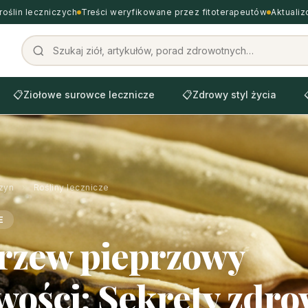
roślin leczniczych
Treści weryfikowane przez fitoterapeutów
Aktuali
📋
Ziołowe surowce lecznicze
📋
Zdrowy styl życia
zyn
›
Rośliny lecznicze
E
rzew pieprzowy
wości: Sekrety zdrow