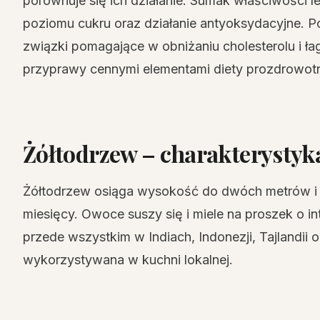
porównuje się ich działanie. Sumak właściwości l
poziomu cukru oraz działanie antyoksydacyjne. 
związki pomagające w obniżaniu cholesterolu i ł
przyprawy cennymi elementami diety prozdrowotn
Żółtodrzew – charakterystyk
Żółtodrzew osiąga wysokość do dwóch metrów i d
miesięcy. Owoce suszy się i miele na proszek o 
przede wszystkim w Indiach, Indonezji, Tajlandii o
wykorzystywana w kuchni lokalnej.