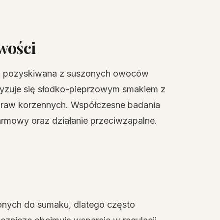
wości
wa pozyskiwana z suszonych owoców
eryzuje się słodko-pieprzowym smakiem z
ypraw korzennych. Współczesne badania
armowy oraz działanie przeciwzapalne.
onych do sumaku, dlatego często