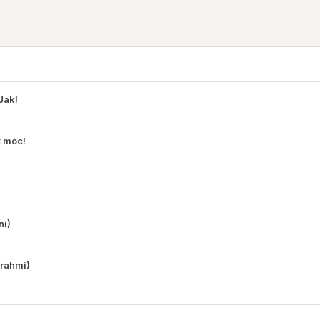
Jak!
ź moc!
ni)
Brahmi)