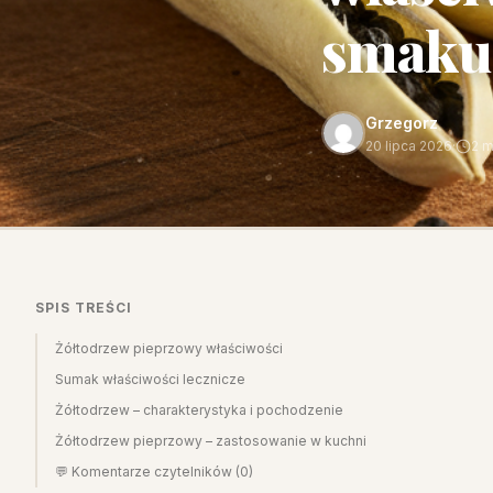
smaku
Grzegorz
20 lipca 2026
·
2 m
SPIS TREŚCI
Żółtodrzew pieprzowy właściwości
Sumak właściwości lecznicze
Żółtodrzew – charakterystyka i pochodzenie
Żółtodrzew pieprzowy – zastosowanie w kuchni
💬 Komentarze czytelników (0)