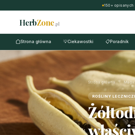
150+ opisanych 
Herb
Zone
.pl
Strona główna
💡
Ciekawostki
📋
Poradnik
Strona główna
›
Maga
ROŚLINY LECZNICZ
Żółtod
właści