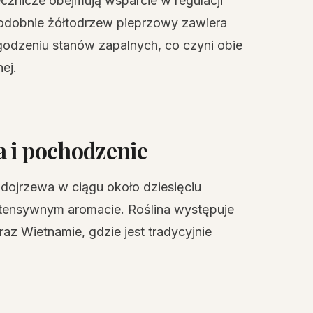
ecznicze obejmują wsparcie w regulacji
Podobnie żółtodrzew pieprzowy zawiera
agodzeniu stanów zapalnych, co czyni obie
ej.
a i pochodzenie
ojrzewa w ciągu około dziesięciu
intensywnym aromacie. Roślina występuje
raz Wietnamie, gdzie jest tradycyjnie