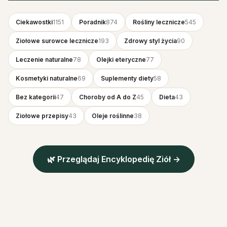
Ciekawostki
1151
Poradnik
874
Rośliny lecznicze
545
Ziołowe surowce lecznicze
193
Zdrowy styl życia
90
Leczenie naturalne
78
Olejki eteryczne
77
Kosmetyki naturalne
69
Suplementy diety
58
Bez kategorii
47
Choroby od A do Z
45
Dieta
43
Ziołowe przepisy
43
Oleje roślinne
38
🌿 Przeglądaj Encyklopedię Ziół →