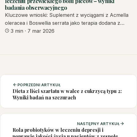
leczeniu przewlekłego bólu pleców – wyniki
badania obserwacyjnego
Kluczowe wnioski: Suplement z wyciągami z Acmella
oleracea i Boswellia serrata jako terapia dodana z…
3 min
·
7 mar 2026
POPRZEDNI ARTYKUŁ
Dieta z liści szarłatu w walce z cukrzycą typu 2:
Wyniki badań na szczurach
NASTĘPNY ARTYKUŁ
Rola probiotyków w leczeniu depresji i
poprawie jakości życia u pacjentów z zespołem