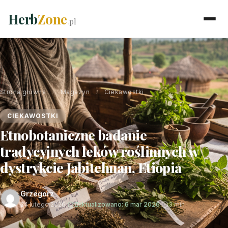
Herb
Zone
.pl
Strona główna
›
Magazyn
›
Ciekawostki
CIEKAWOSTKI
Etnobotaniczne badanie
tradycyjnych leków roślinnych w
dystrykcie Jabitehnan, Etiopia
Grzegorz
24 lutego 2026
·
Zaktualizowano: 6 mar 2026
·
3 min