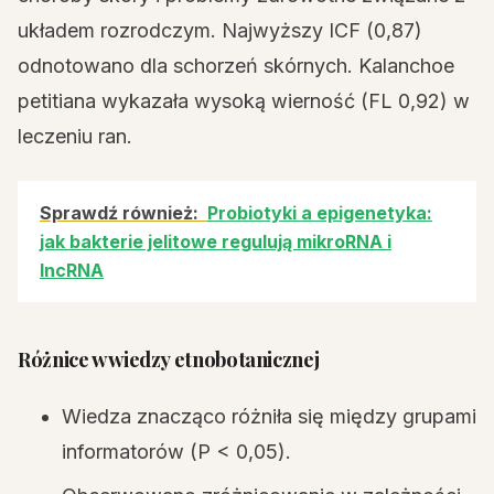
układem rozrodczym. Najwyższy ICF (0,87)
odnotowano dla schorzeń skórnych. Kalanchoe
petitiana wykazała wysoką wierność (FL 0,92) w
leczeniu ran.
Sprawdź również:
Probiotyki a epigenetyka:
jak bakterie jelitowe regulują mikroRNA i
lncRNA
Różnice w wiedzy etnobotanicznej
Wiedza znacząco różniła się między grupami
informatorów (P < 0,05).