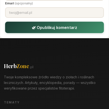
Email
(opcjonalny)
🌿 Opublikuj komentarz
Herb
Zone
.pl
Twoje kompleksowe źródło wiedzy o ziołach i roślinach
leczniczych. Artykuły, encyklopedia, porady — wszystko
weryfikowane przez specjalistów fitoterapii.
TEMATY