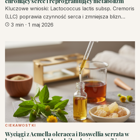
chroniący serce i reprogramujący metabolizm
Kluczowe wnioski: Lactococcus lactis subsp. Cremoris
(LLC) poprawia czynność serca i zmniejsza blizn…
3 min
·
1 maj 2026
CIEKAWOSTKI
Wyciągi z Acmella oleracea i Boswellia serrata w