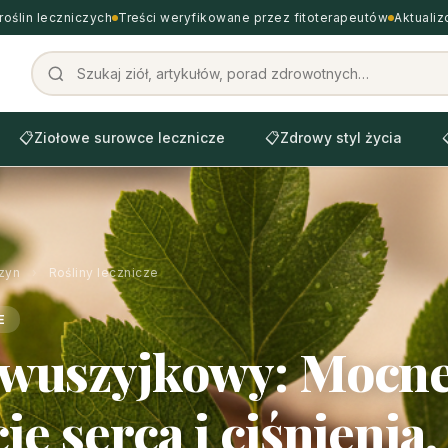
roślin leczniczych
Treści weryfikowane przez fitoterapeutów
Aktuali
📋
Ziołowe surowce lecznicze
📋
Zdrowy styl życia
zyn
›
Rośliny lecznicze
E
dwuszyjkowy: Mocn
e serca i ciśnienia.