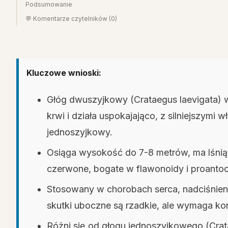
Podsumowanie
💬 Komentarze czytelników (0)
Kluczowe wnioski:
Głóg dwuszyjkowy (Crataegus laevigata) ws
krwi i działa uspokajająco, z silniejszymi 
jednoszyjkowy.
Osiąga wysokość do 7-8 metrów, ma lśniące
czerwone, bogate w flawonoidy i proantoc
Stosowany w chorobach serca, nadciśnieni
skutki uboczne są rzadkie, ale wymaga kons
Różni się od głogu jednoszyjkowego (Cra