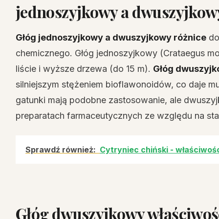
jednoszyjkowy a dwuszyjkow
Głóg jednoszyjkowy a dwuszyjkowy różnice
dot
chemicznego. Głóg jednoszyjkowy (Crataegus mo
liście i wyższe drzewa (do 15 m).
Głóg dwuszyjk
silniejszym stężeniem bioflawonoidów, co daje m
gatunki mają podobne zastosowanie, ale dwuszyj
preparatach farmaceutycznych ze względu na st
Sprawdź również:
Cytryniec chiński - właściwoś
Głóg dwuszyjkowy właściwości