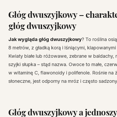
Głóg dwuszyjkowy – charakte
głóg dwuszyjkowy
Jak wygląda głóg dwuszyjkowy
? To roślina os
8 metrów, z gładką korą i lśniącymi, klapowanymi 
Kwiaty białe lub różowawe, zebrane w baldachy, r
szyjki słupka – stąd nazwa. Owoce to małe, czerw
w witaminę C, flawonoidy i polifenole. Rośnie na
słoneczne, jest odporny na mróz i często sadzony w
Głóg dwuszyjkowy a jednoszyj