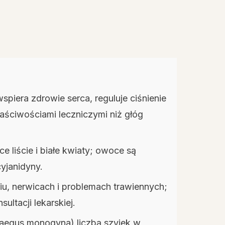
piera zdrowie serca, reguluje ciśnienie
właściwościami leczniczymi niż głóg
 liście i białe kwiaty; owoce są
yjanidyny.
u, nerwicach i problemach trawiennych;
ultacji lekarskiej.
taegus monogyna) liczbą szyjek w