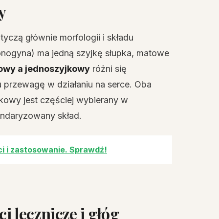
y
yczą głównie morfologii i składu
nogyna) ma jedną szyjkę słupka, matowe
owy a jednoszyjkowy
różni się
u przewagę w działaniu na serce. Oba
kowy jest częściej wybierany w
andaryzowany skład.
ci i zastosowanie. Sprawdź!
 lecznicze i głóg