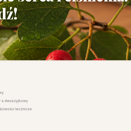
dź!
4 min
owy
y a dwuszyjkowy
ściwości lecznicze