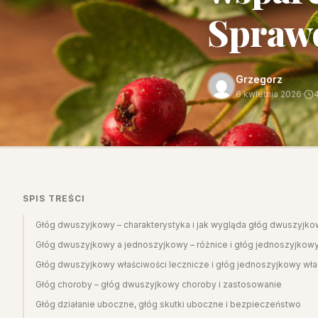
Spraw
Grzegorz
6 kwietnia 2026
·
SPIS TREŚCI
Głóg dwuszyjkowy – charakterystyka i jak wygląda głóg dwuszyjk
Głóg dwuszyjkowy a jednoszyjkowy – różnice i głóg jednoszyjkow
Głóg dwuszyjkowy właściwości lecznicze i głóg jednoszyjkowy wła
Głóg choroby – głóg dwuszyjkowy choroby i zastosowanie
Głóg działanie uboczne, głóg skutki uboczne i bezpieczeństwo