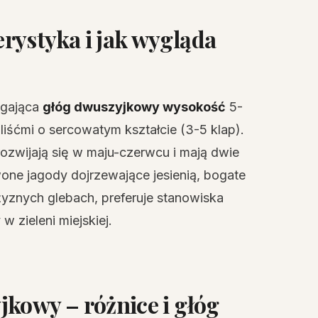
rystyka i jak wygląda
iągająca
głóg dwuszyjkowy wysokość
5-
liśćmi o sercowatym kształcie (3-5 klap).
ozwijają się w maju-czerwcu i mają dwie
one jagody dojrzewające jesienią, bogate
 żyznych glebach, preferuje stanowiska
 zieleni miejskiej.
kowy – różnice i głóg