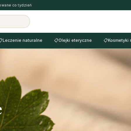
zowane co tydzień
📋
Leczenie naturalne
📋
Olejki eteryczne
📋
Kosmetyki 
e