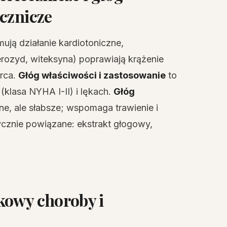
cznicze
ują działanie kardiotoniczne,
erozyd, witeksyna) poprawiają krążenie
erca.
Głóg właściwości i zastosowanie
to
(klasa NYHA I-II) i lękach.
Głóg
ne, ale słabsze; wspomaga trawienie i
cznie powiązane: ekstrakt głogowy,
kowy choroby i