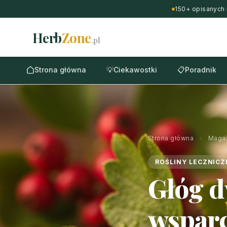
150+ opisanych 
Herb
Zone
.pl
Strona główna
💡
Ciekawostki
📋
Poradnik
Strona główna
›
Maga
ROŚLINY LECZNICZ
Głóg 
wsparci