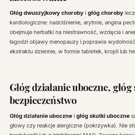
Głóg dwuszyjkowy choroby
i
głóg choroby
lecz
kardiologiczne: nadciśnienie, arytmie, angina pect
obejmuje herbatki na niestrawność, wzdęcia i a
łagodzi objawy menopauzy i poprawia wydolnoś
ekstraktu dziennie, w formie tabletek, kropli lub h
Głóg działanie uboczne, głóg 
bezpieczeństwo
Głóg działanie uboczne
i
głóg skutki uboczne
są
głowy czy reakcje alergiczne (pokrzywka). Nie st