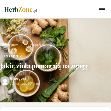
Herb
Zone
.pl
Strona główna
›
Magazyn
›
Poradnik
PORADNIK
Jakie zioła pomagają na zgagę
Grzegorz
20 maja 2025
·
3 min