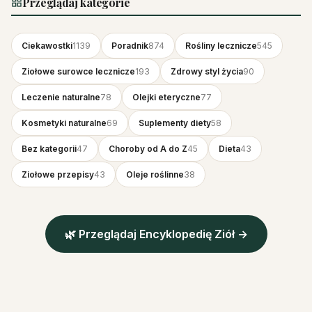
Przeglądaj kategorie
Ciekawostki
1139
Poradnik
874
Rośliny lecznicze
545
Ziołowe surowce lecznicze
193
Zdrowy styl życia
90
Leczenie naturalne
78
Olejki eteryczne
77
Kosmetyki naturalne
69
Suplementy diety
58
Bez kategorii
47
Choroby od A do Z
45
Dieta
43
Ziołowe przepisy
43
Oleje roślinne
38
🌿 Przeglądaj Encyklopedię Ziół →