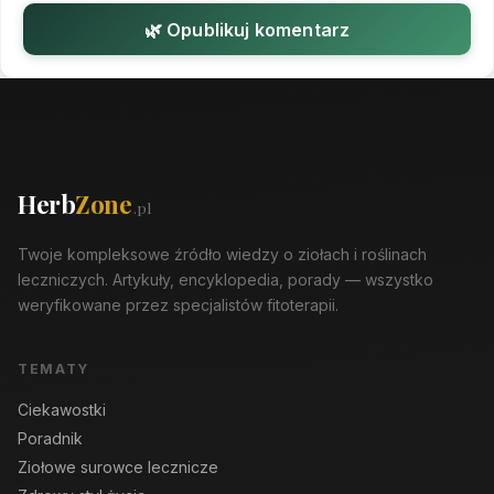
🌿 Opublikuj komentarz
Herb
Zone
.pl
Twoje kompleksowe źródło wiedzy o ziołach i roślinach
leczniczych. Artykuły, encyklopedia, porady — wszystko
weryfikowane przez specjalistów fitoterapii.
TEMATY
Ciekawostki
Poradnik
Ziołowe surowce lecznicze