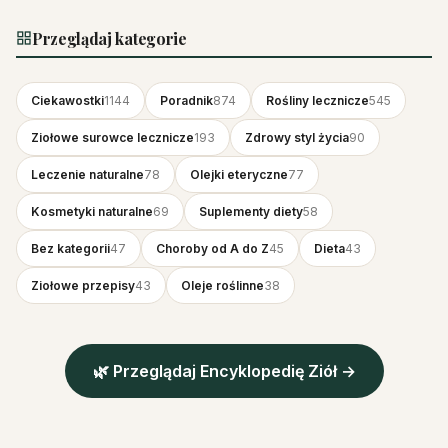
Przeglądaj kategorie
Ciekawostki
1144
Poradnik
874
Rośliny lecznicze
545
Ziołowe surowce lecznicze
193
Zdrowy styl życia
90
Leczenie naturalne
78
Olejki eteryczne
77
Kosmetyki naturalne
69
Suplementy diety
58
Bez kategorii
47
Choroby od A do Z
45
Dieta
43
Ziołowe przepisy
43
Oleje roślinne
38
🌿 Przeglądaj Encyklopedię Ziół →