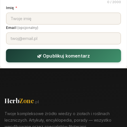
0
/ 2000
Imię
*
Email
(opcjonalny)
🌿 Opublikuj komentarz
Herb
Zone
.pl
Twoje kompleksowe źródło wiedzy o ziołach i roślinach
leczniczych. Artykuły, encyklopedia, porady — wszystko
weryfikowane przez specjalistów fitoterapii.