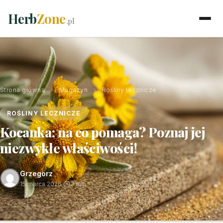
Herb
Zone
.pl
Strona główna
›
Magazyn
›
Rośliny lecznicze
ROŚLINY LECZNICZE
Kocanka: na co pomaga? Poznaj jej
niezwykłe właściwości!
Grzegorz
15 marca 2026
·
3 min