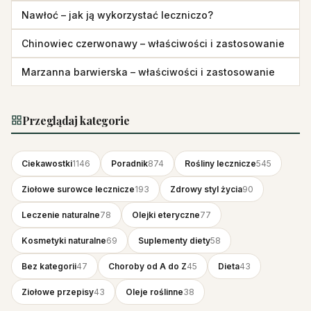
Nawłoć – jak ją wykorzystać leczniczo?
Chinowiec czerwonawy – właściwości i zastosowanie
Marzanna barwierska – właściwości i zastosowanie
Przeglądaj kategorie
Ciekawostki
1146
Poradnik
874
Rośliny lecznicze
545
Ziołowe surowce lecznicze
193
Zdrowy styl życia
90
Leczenie naturalne
78
Olejki eteryczne
77
Kosmetyki naturalne
69
Suplementy diety
58
Bez kategorii
47
Choroby od A do Z
45
Dieta
43
Ziołowe przepisy
43
Oleje roślinne
38