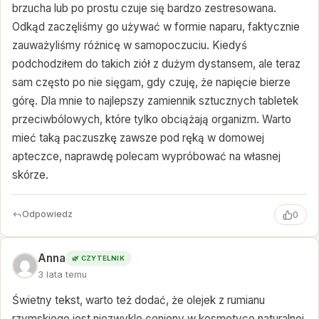
brzucha lub po prostu czuje się bardzo zestresowana.
Odkąd zaczęliśmy go używać w formie naparu, faktycznie
zauważyliśmy różnicę w samopoczuciu. Kiedyś
podchodziłem do takich ziół z dużym dystansem, ale teraz
sam często po nie sięgam, gdy czuję, że napięcie bierze
górę. Dla mnie to najlepszy zamiennik sztucznych tabletek
przeciwbólowych, które tylko obciążają organizm. Warto
mieć taką paczuszkę zawsze pod ręką w domowej
apteczce, naprawdę polecam wypróbować na własnej
skórze.
Odpowiedz
0
Anna
🌿 CZYTELNIK
3 lata temu
Świetny tekst, warto też dodać, że olejek z rumianu
rzymskiego jest niezwykle ceniony w kosmetyce naturalnej.