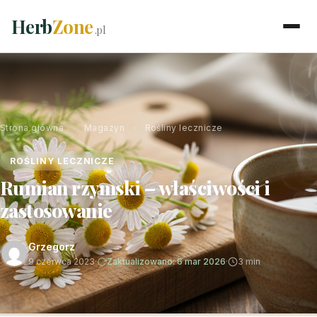
Herb
Zone
.pl
Strona główna
›
Magazyn
›
Rośliny lecznicze
ROŚLINY LECZNICZE
Rumian rzymski – właściwości i
zastosowanie
Grzegorz
9 czerwca 2023
·
Zaktualizowano: 6 mar 2026
·
3 min