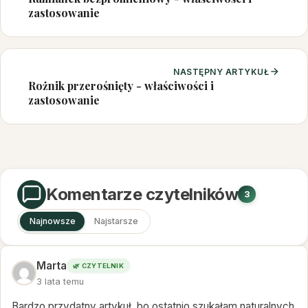
zastosowanie
NASTĘPNY ARTYKUŁ
Rożnik przerośnięty - właściwości i
zastosowanie
Komentarze czytelników
3
Najnowsze
Najstarsze
Marta
🌿 CZYTELNIK
3 lata temu
Bardzo przydatny artykuł, bo ostatnio szukałam naturalnych