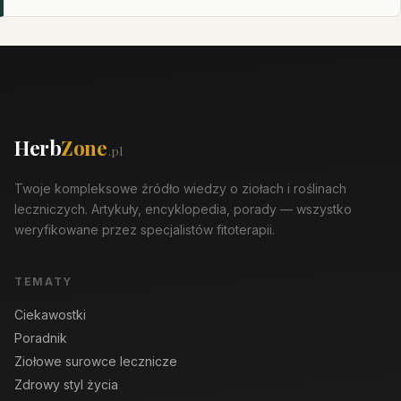
Herb
Zone
.pl
Twoje kompleksowe źródło wiedzy o ziołach i roślinach
leczniczych. Artykuły, encyklopedia, porady — wszystko
weryfikowane przez specjalistów fitoterapii.
TEMATY
Ciekawostki
Poradnik
Ziołowe surowce lecznicze
Zdrowy styl życia