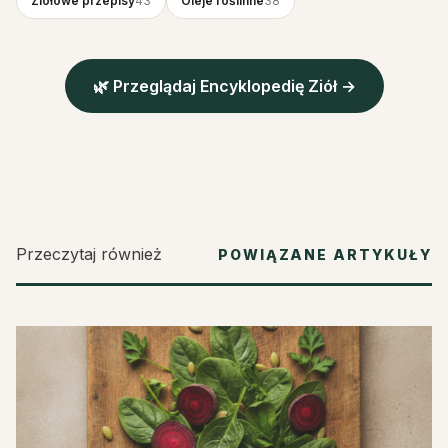
Ziołowe przepisy
43
Oleje roślinne
38
🌿 Przeglądaj Encyklopedię Ziół →
Przeczytaj również
POWIĄZANE ARTYKUŁY