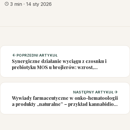
3 min
·
14 sty 2026
POPRZEDNI ARTYKUŁ
Synergiczne działanie wyciągu z czosnku i
prebiotyku MOS u brojlerów: wzrost,
odporność i zdrowie jelit
NASTĘPNY ARTYKUŁ
Wywiady farmaceutyczne w onko-hematoologii
a produkty „naturalne” – przykład kannabidiolu
(CBD)