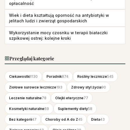
opłacalność
Wiek i dieta kształtują oporność na antybiotyki w
jelitach ludzi i zwierząt gospodarskich
Wykorzystanie mocy czosnku w terapii białaczki
szpikowej ostrej: kolejne kroki
Przeglądaj kategorie
Ciekawostki
1130
Poradnik
874
Rośliny lecznicze
545
Ziołowe surowce lecznicze
193
Zdrowy styl życia
90
Leczenie naturalne
78
Olejki eteryczne
77
Kosmetyki naturalne
69
Suplementy diety
58
Bez kategorii
47
Choroby od A do Z
45
Dieta
43