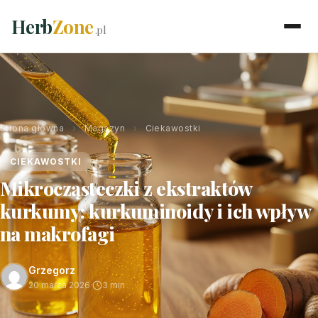
Herb
Zone
.pl
Strona główna
›
Magazyn
›
Ciekawostki
CIEKAWOSTKI
Mikrocząsteczki z ekstraktów
kurkumy: kurkuminoidy i ich wpływ
na makrofagi
Grzegorz
20 marca 2026
·
3 min