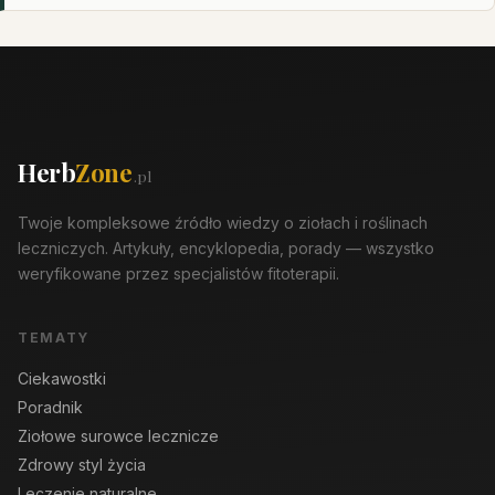
Herb
Zone
.pl
Twoje kompleksowe źródło wiedzy o ziołach i roślinach
leczniczych. Artykuły, encyklopedia, porady — wszystko
weryfikowane przez specjalistów fitoterapii.
TEMATY
Ciekawostki
Poradnik
Ziołowe surowce lecznicze
Zdrowy styl życia
Leczenie naturalne