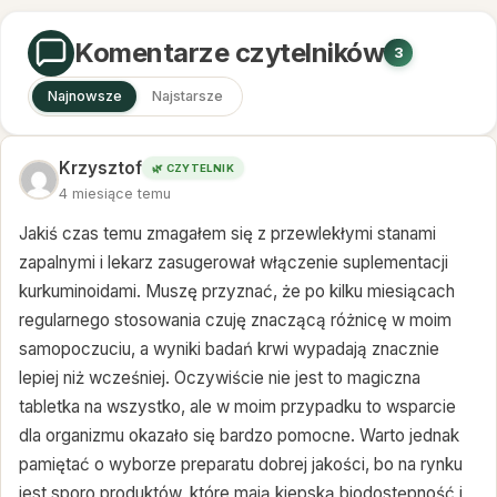
Komentarze czytelników
3
Najnowsze
Najstarsze
Krzysztof
🌿 CZYTELNIK
4 miesiące temu
Jakiś czas temu zmagałem się z przewlekłymi stanami
zapalnymi i lekarz zasugerował włączenie suplementacji
kurkuminoidami. Muszę przyznać, że po kilku miesiącach
regularnego stosowania czuję znaczącą różnicę w moim
samopoczuciu, a wyniki badań krwi wypadają znacznie
lepiej niż wcześniej. Oczywiście nie jest to magiczna
tabletka na wszystko, ale w moim przypadku to wsparcie
dla organizmu okazało się bardzo pomocne. Warto jednak
pamiętać o wyborze preparatu dobrej jakości, bo na rynku
jest sporo produktów, które mają kiepską biodostępność i