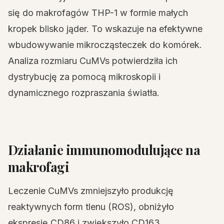
się do makrofagów THP-1 w formie małych
kropek blisko jąder. To wskazuje na efektywne
wbudowywanie mikrocząsteczek do komórek.
Analiza rozmiaru CuMVs potwierdziła ich
dystrybucję za pomocą mikroskopii i
dynamicznego rozpraszania światła.
Działanie immunomodulujące na
makrofagi
Leczenie CuMVs zmniejszyło produkcję
reaktywnych form tlenu (ROS), obniżyło
ekspresję CD86 i zwiększyło CD163.