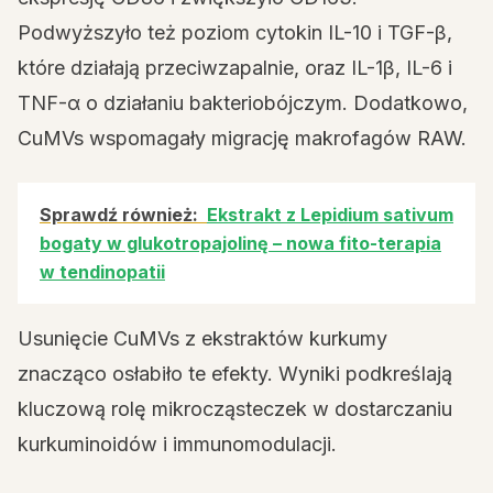
Podwyższyło też poziom cytokin IL-10 i TGF-β,
które działają przeciwzapalnie, oraz IL-1β, IL-6 i
TNF-α o działaniu bakteriobójczym. Dodatkowo,
CuMVs wspomagały migrację makrofagów RAW.
Sprawdź również:
Ekstrakt z Lepidium sativum
bogaty w glukotropajolinę – nowa fito-terapia
w tendinopatii
Usunięcie CuMVs z ekstraktów kurkumy
znacząco osłabiło te efekty. Wyniki podkreślają
kluczową rolę mikrocząsteczek w dostarczaniu
kurkuminoidów i immunomodulacji.