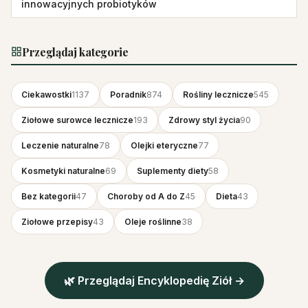
innowacyjnych probiotyków
Przeglądaj kategorie
Ciekawostki
1137
Poradnik
874
Rośliny lecznicze
545
Ziołowe surowce lecznicze
193
Zdrowy styl życia
90
Leczenie naturalne
78
Olejki eteryczne
77
Kosmetyki naturalne
69
Suplementy diety
58
Bez kategorii
47
Choroby od A do Z
45
Dieta
43
Ziołowe przepisy
43
Oleje roślinne
38
🌿 Przeglądaj Encyklopedię Ziół →