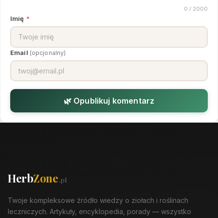
0
/ 2000
Imię
*
Email
(opcjonalny)
🌿 Opublikuj komentarz
Herb
Zone
.pl
Twoje kompleksowe źródło wiedzy o ziołach i roślinach
leczniczych. Artykuły, encyklopedia, porady — wszystko