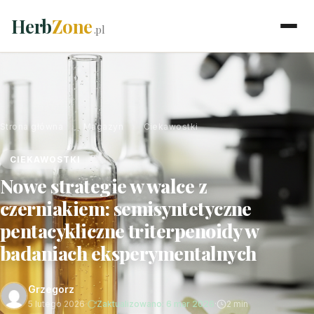
Herb
Zone
.pl
Strona główna
›
Magazyn
›
Ciekawostki
CIEKAWOSTKI
Nowe strategie w walce z
czerniakiem: semisyntetyczne
pentacykliczne triterpenoidy w
badaniach eksperymentalnych
Grzegorz
5 lutego 2026
·
Zaktualizowano: 6 mar 2026
·
2 min