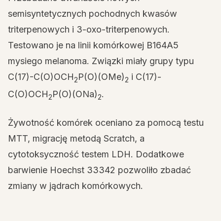
semisyntetycznych pochodnych kwasów
triterpenowych i 3-oxo-triterpenowych.
Testowano je na linii komórkowej B164A5
mysiego melanoma. Związki miały grupy typu
C(17)-C(O)OCH
P(O)(OMe)
i C(17)-
2
2
C(O)OCH
P(O)(ONa)
.
2
2
Żywotność komórek oceniano za pomocą testu
MTT, migrację metodą Scratch, a
cytotoksyczność testem LDH. Dodatkowe
barwienie Hoechst 33342 pozwoliło zbadać
zmiany w jądrach komórkowych.