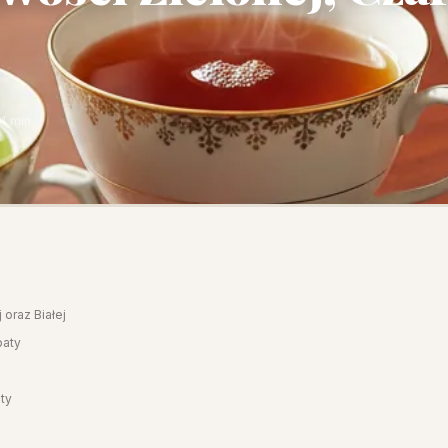
4 min
 oraz Białej
baty
aty