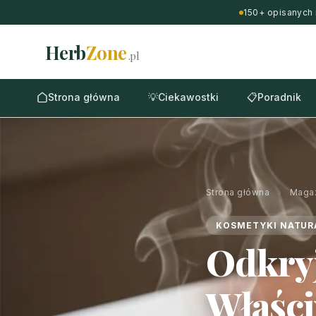
150+ opisanych 
Herb
Zone
.pl
Strona główna
💡
Ciekawostki
📋
Poradnik
Strona główna
›
Maga
KOSMETYKI NATUR
Odkryj
Właści