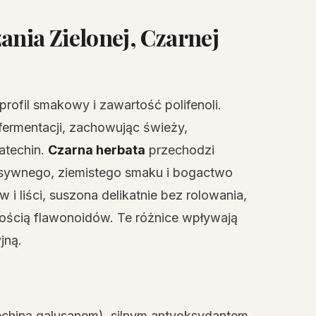
ania Zielonej, Czarnej
 profil smakowy i zawartość polifenoli.
ermentacji, zachowując świeży,
atechin.
Czarna herbata
przechodzi
tensywnego, ziemistego smaku i bogactwo
 i liści, suszona delikatnie bez rolowania,
lością flawonoidów. Te różnice wpływają
jną.
echiną galusanem), silnym antyoksydantem