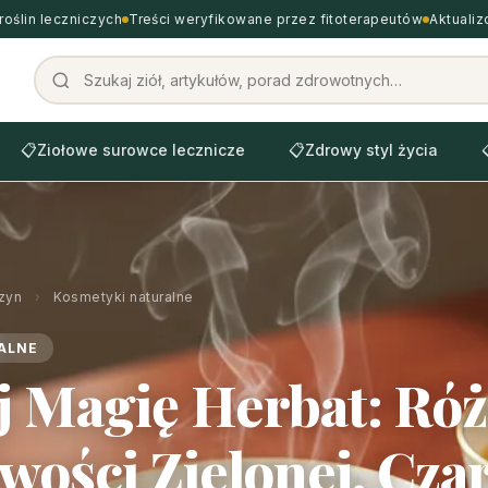
roślin leczniczych
Treści weryfikowane przez fitoterapeutów
Aktuali
📋
Ziołowe surowce lecznicze
📋
Zdrowy styl życia
zyn
›
Kosmetyki naturalne
ALNE
 Magię Herbat: Róż
wości Zielonej, Cza