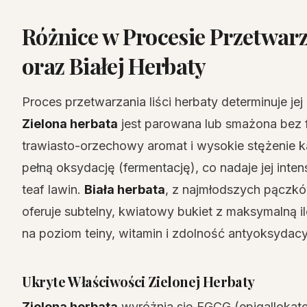
Różnice w Procesie Przetwarz
oraz Białej Herbaty
Proces przetwarzania liści herbaty determinuje jej
Zielona herbata
jest parowana lub smażona bez f
trawiasto-orzechowy aromat i wysokie stężenie k
pełną oksydację (fermentację), co nadaje jej in
teaf lawin.
Biała herbata
, z najmłodszych pączków
oferuje subtelny, kwiatowy bukiet z maksymalną i
na poziom teiny, witamin i zdolność antyoksydacy
Ukryte Właściwości Zielonej Herbaty
Zielona herbata
wyróżnia się EGCG (epigallokat