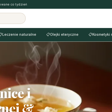
zowane co tydzień
📋
Leczenie naturalne
📋
Olejki eteryczne
📋
Kosmetyki 
nice i
rnej &