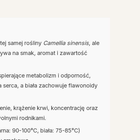
tej samej rośliny
Camellia sinensis
, ale
ływa na smak, aromat i zawartość
spierające metabolizm i odporność,
ia serca, a biała zachowuje flawonoidy
enie, krążenie krwi, koncentrację oraz
wolnymi rodnikami.
rna: 90-100°C, biała: 75-85°C)