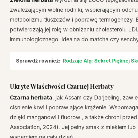
zwalczającym wolne rodniki, wspierającym odchu
metabolizmu tłuszczów i poprawę termogenezy. Bad
potwierdzają jej rolę w obniżaniu cholesterolu L
immunologicznego. Idealna do matcha czy senchy d
Sprawdź również:
Rodzaje Alg: Sekret Pięknej S
Ukryte Właściwości Czarnej Herbaty
Czarna herbata
, jak Assam czy Darjeeling, zawier
ciśnienie krwi i poprawiające krążenie. Wspomaga
dzięki manganowi i fluorowi, a także chroni prze
Association, 2024). Jej pełny smak z mlekiem lub
wsparciem na cały dzień.