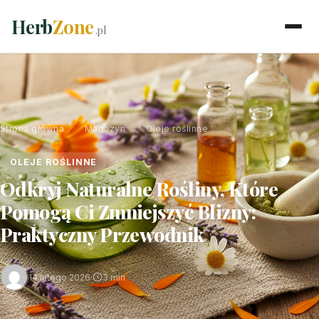
Herb
Zone
.pl
Strona główna
›
Magazyn
›
Oleje roślinne
OLEJE ROŚLINNE
Odkryj Naturalne Rośliny, Które
Pomogą Ci Zmniejszyć Blizny:
Praktyczny Przewodnik
14 lutego 2026
·
3 min