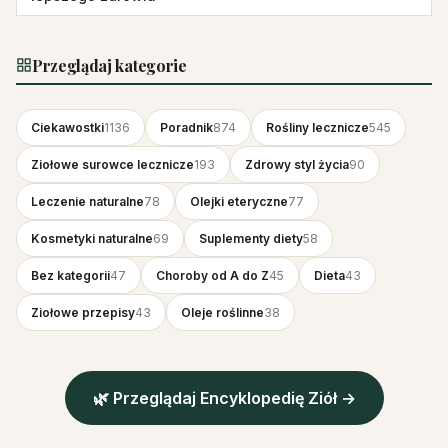
Przeglądaj kategorie
Ciekawostki
1136
Poradnik
874
Rośliny lecznicze
545
Ziołowe surowce lecznicze
193
Zdrowy styl życia
90
Leczenie naturalne
78
Olejki eteryczne
77
Kosmetyki naturalne
69
Suplementy diety
58
Bez kategorii
47
Choroby od A do Z
45
Dieta
43
Ziołowe przepisy
43
Oleje roślinne
38
🌿 Przeglądaj Encyklopedię Ziół →