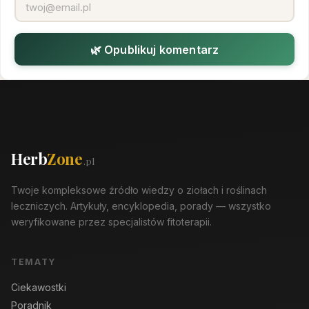
🌿 Opublikuj komentarz
Herb
Zone
.pl
Twoje kompleksowe źródło wiedzy o ziołach i roślinach
leczniczych. Artykuły, encyklopedia, porady — wszystko
weryfikowane przez specjalistów fitoterapii.
TEMATY
Ciekawostki
Poradnik