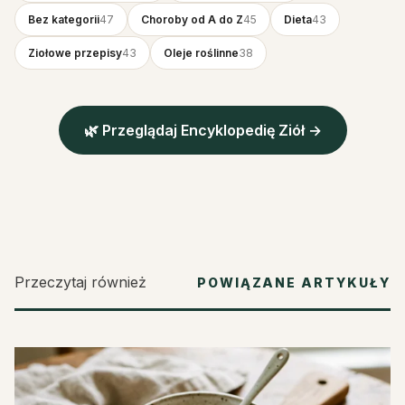
Bez kategorii
47
Choroby od A do Z
45
Dieta
43
Ziołowe przepisy
43
Oleje roślinne
38
🌿 Przeglądaj Encyklopedię Ziół →
Przeczytaj również
POWIĄZANE ARTYKUŁY