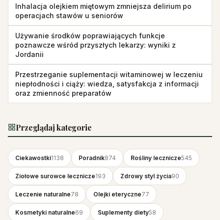
Inhalacja olejkiem miętowym zmniejsza delirium po
operacjach stawów u seniorów
Używanie środków poprawiających funkcje
poznawcze wśród przyszłych lekarzy: wyniki z
Jordanii
Przestrzeganie suplementacji witaminowej w leczeniu
niepłodności i ciąży: wiedza, satysfakcja z informacji
oraz zmienność preparatów
Przeglądaj kategorie
Ciekawostki
1138
Poradnik
874
Rośliny lecznicze
545
Ziołowe surowce lecznicze
193
Zdrowy styl życia
90
Leczenie naturalne
78
Olejki eteryczne
77
Kosmetyki naturalne
69
Suplementy diety
58