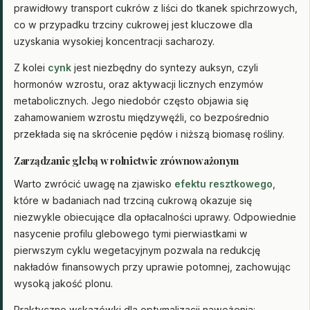
prawidłowy transport cukrów z liści do tkanek spichrzowych,
co w przypadku trzciny cukrowej jest kluczowe dla
uzyskania wysokiej koncentracji sacharozy.
Z kolei
cynk
jest niezbędny do syntezy auksyn, czyli
hormonów wzrostu, oraz aktywacji licznych enzymów
metabolicznych. Jego niedobór często objawia się
zahamowaniem wzrostu międzywęźli, co bezpośrednio
przekłada się na skrócenie pędów i niższą biomasę rośliny.
Zarządzanie glebą w rolnictwie zrównoważonym
Warto zwrócić uwagę na zjawisko
efektu resztkowego
,
które w badaniach nad trzciną cukrową okazuje się
niezwykle obiecujące dla opłacalności uprawy. Odpowiednie
nasycenie profilu glebowego tymi pierwiastkami w
pierwszym cyklu wegetacyjnym pozwala na redukcję
nakładów finansowych przy uprawie potomnej, zachowując
wysoką jakość plonu.
Praktyczne wskazówki dla optymalizacji nawożenia: