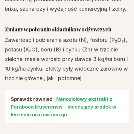
brixu, sacharozy i wydajność komercyjną trzciny.
Zmiany w pobraniu składników odżywczych
Zawartość i pobieranie azotu (N), fosforu (P₂O₅),
potasu (K₂O), boru (B) i cynku (Zn) w trzcinie i
zielonej masie wzrosło przy dawce 3 kg/ha boru i
10 kg/ha cynku. Efekty były widoczne zarówno w
trzcinie głównej, jak i potomnej.
Sprawdź również:
Nanoziołowy ekstrakt z
Paraboea leuserensis – obiecujący środek w
leczeniu urazów mózgu