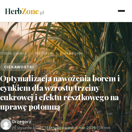
Herb
Zone
.pl
Strona główna
›
Magazyn
›
Ciekawostki
CIEKAWOSTKI
Optymalizacja nawożenia borem i
cynkiem dla wzrostu trzciny
cukrowej i efektu resztkowego na
uprawę potomną
Grzegorz
29 stycznia 2026
·
Zaktualizowano: 6 mar 2026
·
3 min