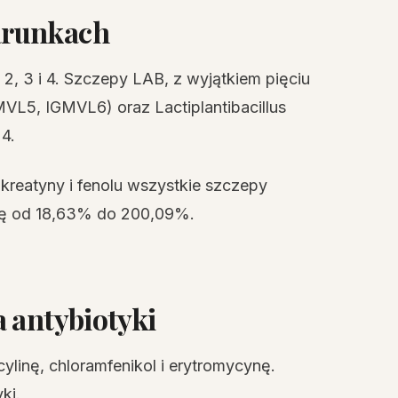
arunkach
, 3 i 4. Szczepy LAB, z wyjątkiem pięciu
MVL5, IGMVL6) oraz Lactiplantibacillus
 4.
kreatyny i fenolu wszystkie szczepy
ię od 18,63% do 200,09%.
 antybiotyki
inę, chloramfenikol i erytromycynę.
ki.