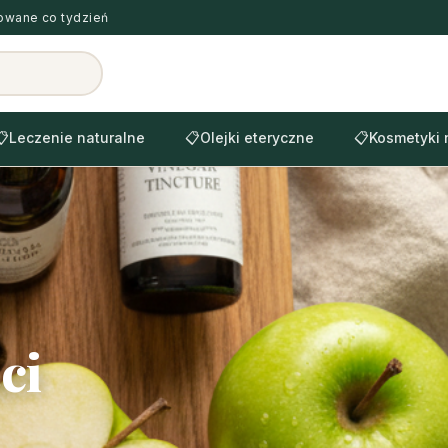
zowane co tydzień
📋
Leczenie naturalne
📋
Olejki eteryczne
📋
Kosmetyki 
ci