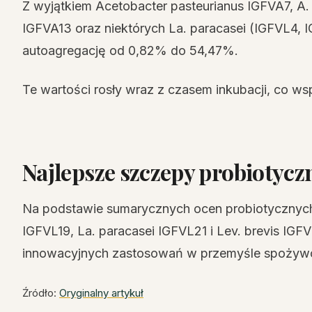
Z wyjątkiem Acetobacter pasteurianus IGFVA7, A.
IGFVA13 oraz niektórych La. paracasei (IGFVL4,
autoagregację od 0,82% do 54,47%.
Te wartości rosły wraz z czasem inkubacji, co wsp
Najlepsze szczepy probiotycz
Na podstawie sumarycznych ocen probiotycznych 
IGFVL19, La. paracasei IGFVL21 i Lev. brevis IGF
innowacyjnych zastosowań w przemyśle spożywc
Źródło:
Oryginalny artykuł