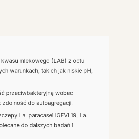
e kwasu mlekowego (LAB) z octu
h warunkach, takich jak niskie pH,
ść przeciwbakteryjną wobec
z zdolność do autoagregacji.
zczepy La. paracasei IGFVL19, La.
polecane do dalszych badań i