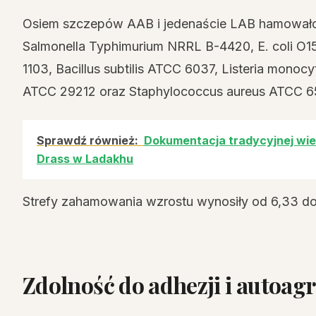
Osiem szczepów AAB i jedenaście LAB hamowało 
Salmonella Typhimurium NRRL B-4420, E. coli O1
1103, Bacillus subtilis ATCC 6037, Listeria monoc
ATCC 29212 oraz Staphylococcus aureus ATCC 6
Sprawdź również:
Dokumentacja tradycyjnej wied
Drass w Ladakhu
Strefy zahamowania wzrostu wynosiły od 6,33 d
Zdolność do adhezji i autoagr