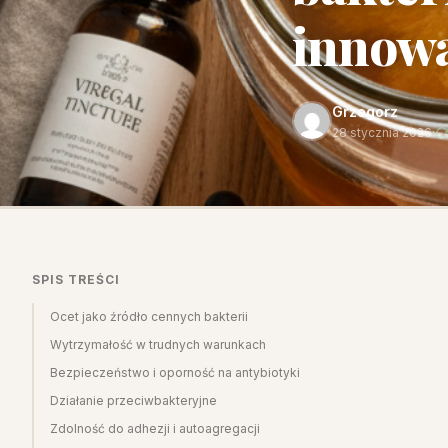
innowa
Grzegorz
28 stycznia 2026
·
SPIS TREŚCI
Ocet jako źródło cennych bakterii
Wytrzymałość w trudnych warunkach
Bezpieczeństwo i oporność na antybiotyki
Działanie przeciwbakteryjne
Zdolność do adhezji i autoagregacji