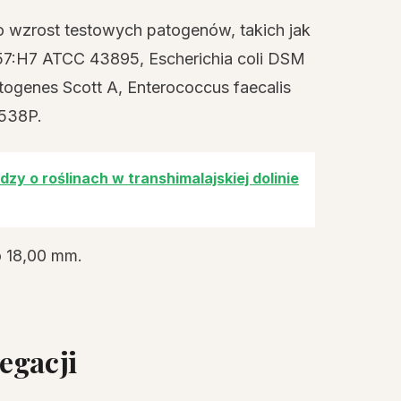
wzrost testowych patogenów, takich jak
57:H7 ATCC 43895, Escherichia coli DSM
ytogenes Scott A, Enterococcus faecalis
538P.
zy o roślinach w transhimalajskiej dolinie
o 18,00 mm.
egacji