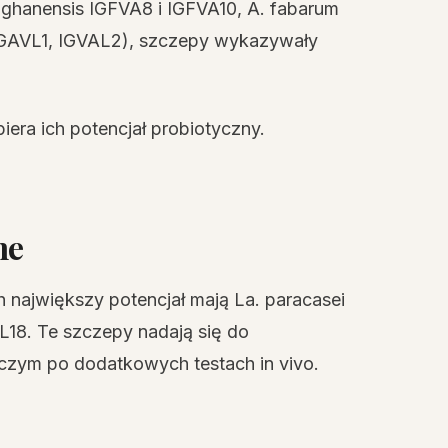
 ghanensis IGFVA8 i IGFVA10, A. fabarum
 IGAVL1, IGVAL2), szczepy wykazywały
iera ich potencjał probiotyczny.
ne
największy potencjał mają La. paracasei
VL18. Te szczepy nadają się do
zym po dodatkowych testach in vivo.