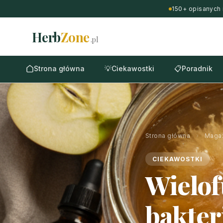
150+ opisanych 
Herb
Zone
.pl
Strona główna
💡
Ciekawostki
📋
Poradnik
Strona główna
›
Maga
CIEKAWOSTKI
Wielof
bakteri