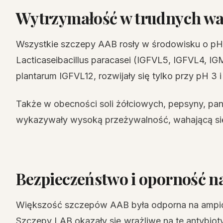
Wytrzymałość w trudnych w
Wszystkie szczepy AAB rosły w środowisku o pH 2
Lacticaseibacillus paracasei (IGFVL5, IGFVL4, IG
plantarum IGFVL12, rozwijały się tylko przy pH 3 i
Także w obecności soli żółciowych, pepsyny, pan
wykazywały wysoką przeżywalność, wahającą s
Bezpieczeństwo i oporność na
Większość szczepów AAB była odporna na ampicyl
Szczepy LAB okazały się wrażliwe na te antybioty