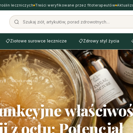
roślin leczniczych
Treści weryfikowane przez fitoterapeutów
Aktuali
📋
Ziołowe surowce lecznicze
📋
Zdrowy styl życia
zyn
›
Ciekawostki
unkcyjne właściwoś
i z octu: Potencjał