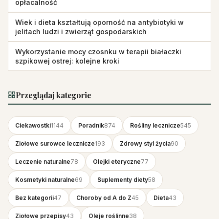
opłacalność
Wiek i dieta kształtują oporność na antybiotyki w
jelitach ludzi i zwierząt gospodarskich
Wykorzystanie mocy czosnku w terapii białaczki
szpikowej ostrej: kolejne kroki
Przeglądaj kategorie
Ciekawostki
1144
Poradnik
874
Rośliny lecznicze
545
Ziołowe surowce lecznicze
193
Zdrowy styl życia
90
Leczenie naturalne
78
Olejki eteryczne
77
Kosmetyki naturalne
69
Suplementy diety
58
Bez kategorii
47
Choroby od A do Z
45
Dieta
43
Ziołowe przepisy
43
Oleje roślinne
38