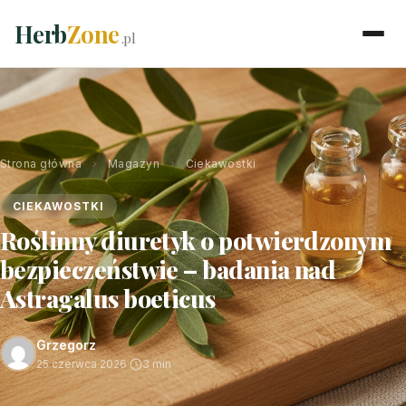
Herb
Zone
.pl
Strona główna
›
Magazyn
›
Ciekawostki
CIEKAWOSTKI
Roślinny diuretyk o potwierdzonym
bezpieczeństwie – badania nad
Astragalus boeticus
Grzegorz
25 czerwca 2026
·
3 min