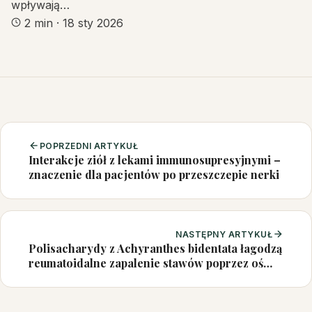
wpływają…
2 min
·
18 sty 2026
POPRZEDNI ARTYKUŁ
Interakcje ziół z lekami immunosupresyjnymi –
znaczenie dla pacjentów po przeszczepie nerki
NASTĘPNY ARTYKUŁ
Polisacharydy z Achyranthes bidentata łagodzą
reumatoidalne zapalenie stawów poprzez oś
mikrobiota–bariera–metabolity