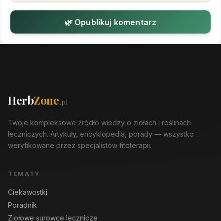
🌿 Opublikuj komentarz
Herb
Zone
.pl
Twoje kompleksowe źródło wiedzy o ziołach i roślinach
leczniczych. Artykuły, encyklopedia, porady — wszystko
weryfikowane przez specjalistów fitoterapii.
TEMATY
Ciekawostki
Poradnik
Ziołowe surowce lecznicze