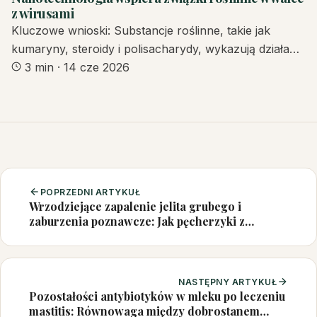
z wirusami
Kluczowe wnioski: Substancje roślinne, takie jak
kumaryny, steroidy i polisacharydy, wykazują działa…
3 min
·
14 cze 2026
POPRZEDNI ARTYKUŁ
Wrzodziejące zapalenie jelita grubego i
zaburzenia poznawcze: Jak pęcherzyki z
Akkermansia muciniphila mogą pomóc?
NASTĘPNY ARTYKUŁ
Pozostałości antybiotyków w mleku po leczeniu
mastitis: Równowaga między dobrostanem