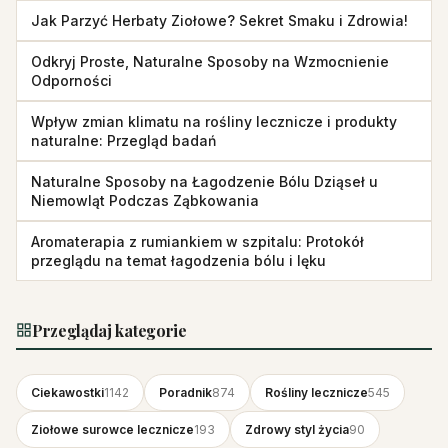
Jak Parzyć Herbaty Ziołowe? Sekret Smaku i Zdrowia!
Odkryj Proste, Naturalne Sposoby na Wzmocnienie
Odporności
Wpływ zmian klimatu na rośliny lecznicze i produkty
naturalne: Przegląd badań
Naturalne Sposoby na Łagodzenie Bólu Dziąseł u
Niemowląt Podczas Ząbkowania
Aromaterapia z rumiankiem w szpitalu: Protokół
przeglądu na temat łagodzenia bólu i lęku
Przeglądaj kategorie
Ciekawostki
1142
Poradnik
874
Rośliny lecznicze
545
Ziołowe surowce lecznicze
193
Zdrowy styl życia
90