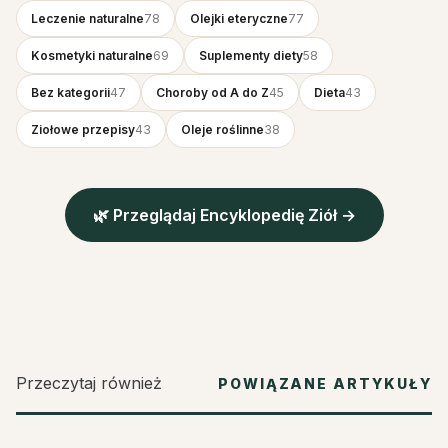
Leczenie naturalne
78
Olejki eteryczne
77
Kosmetyki naturalne
69
Suplementy diety
58
Bez kategorii
47
Choroby od A do Z
45
Dieta
43
Ziołowe przepisy
43
Oleje roślinne
38
🌿 Przeglądaj Encyklopedię Ziół →
Przeczytaj również
POWIĄZANE ARTYKUŁY