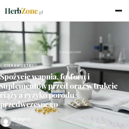
Herb
Zone
.pl
Strona główna
›
Magazyn
›
Ciekawostki
CIEKAWOSTKI
Spożycie wapnia, fosforu i
suplementów przed oraz w trakcie
ciąży a ryzyko porodu
przedwczesnego
Grzegorz
11 stycznia 2026
·
Zaktualizowano: 6 mar 2026
·
3 min