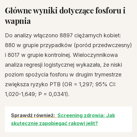
Główne wyniki dotyczące fosforu i
wapnia
Do analizy włączono 8897 ciężarnych kobiet:
880 w grupie przypadków (poród przedwczesny)
i 8017 w grupie kontrolnej. Wieloczynnikowa
analiza regresji logistycznej wykazała, że niski
poziom spożycia fosforu w drugim trymestrze
zwiększa ryzyko PTB (OR = 1,297; 95% CI:
1,020-1,649; P = 0,0341).
Sprawdź również:
Screening zdrowia: Jak
skutecznie zapobiegać rakowi jelit?