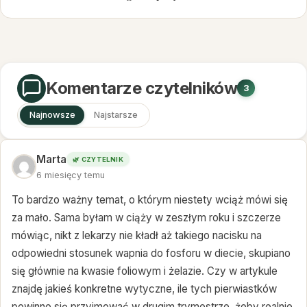
zwierząt a ryzykiem One Health
Komentarze czytelników
3
Najnowsze
Najstarsze
Marta
🌿 CZYTELNIK
6 miesięcy temu
To bardzo ważny temat, o którym niestety wciąż mówi się
za mało. Sama byłam w ciąży w zeszłym roku i szczerze
mówiąc, nikt z lekarzy nie kładł aż takiego nacisku na
odpowiedni stosunek wapnia do fosforu w diecie, skupiano
się głównie na kwasie foliowym i żelazie. Czy w artykule
znajdę jakieś konkretne wytyczne, ile tych pierwiastków
powinno się przyjmować w drugim trymestrze, żeby realnie