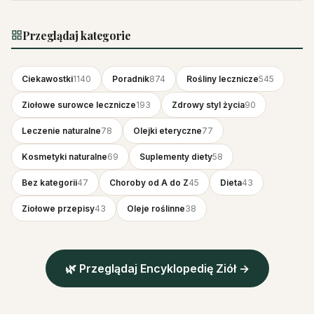
Przeglądaj kategorie
Ciekawostki
1140
Poradnik
874
Rośliny lecznicze
545
Ziołowe surowce lecznicze
193
Zdrowy styl życia
90
Leczenie naturalne
78
Olejki eteryczne
77
Kosmetyki naturalne
69
Suplementy diety
58
Bez kategorii
47
Choroby od A do Z
45
Dieta
43
Ziołowe przepisy
43
Oleje roślinne
38
🌿 Przeglądaj Encyklopedię Ziół →