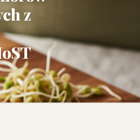
ch z
MoST