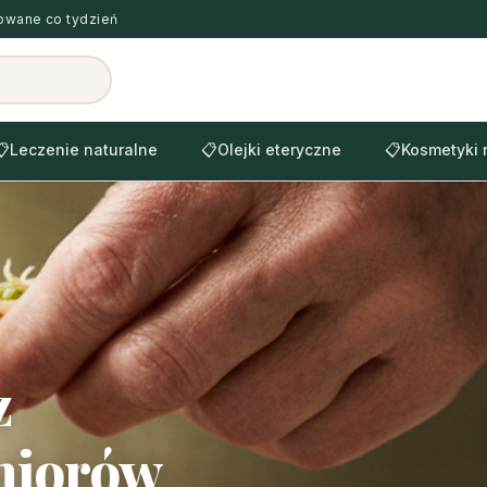
zowane co tydzień
📋
Leczenie naturalne
📋
Olejki eteryczne
📋
Kosmetyki 
z
eniorów