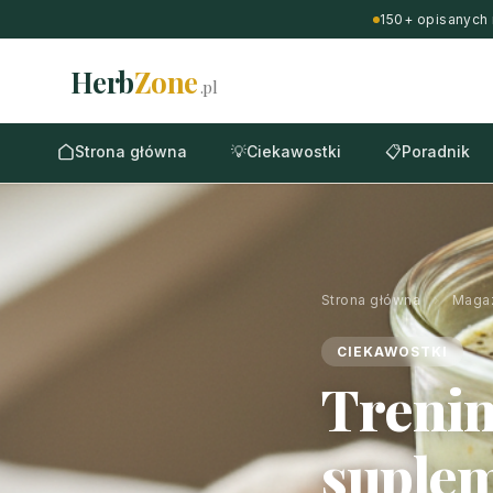
150+ opisanych 
Herb
Zone
.pl
Strona główna
💡
Ciekawostki
📋
Poradnik
Strona główna
›
Maga
CIEKAWOSTKI
Trenin
suplem