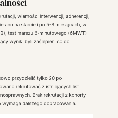
alności
utacji, wierności interwencji, adherencji,
bierano na starcie i po 5-8 miesiącach, w
(SPPB), test marszu 6-minutowego (6MWT)
ący wyniki byli zaślepieni co do
sowo przydzielić tylko 20 po
ano rekrutować z istniejących list
łnosprawnych. Brak rekrutacji z kohorty
 co wymaga dalszego dopracowania.