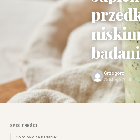
przedk
niskim
badan
Grzegorz
25 lutego 2026
·
Z
SPIS TREŚCI
Co to było za badanie?