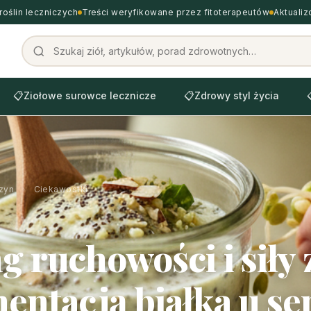
roślin leczniczych
Treści weryfikowane przez fitoterapeutów
Aktuali
📋
Ziołowe surowce lecznicze
📋
Zdrowy styl życia
zyn
›
Ciekawostki
g ruchowości i siły 
entacją białka u s