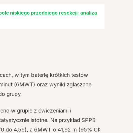
ole niskiego przedniego resekcji: analiza
ącach, w tym baterię krótkich testów
 minut (6MWT) oraz wyniki zgłaszane
do grupy.
end w grupie z ćwiczeniami i
tatystycznie istotne. Na przykład SPPB
,70 do 4,56), a 6MWT o 41,92 m (95% CI: