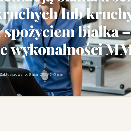
ruchych lub kruchy
 spożyciem białka –
ie wykonalności M
Zaktualizowano: 6 mar 2026
·
3 min