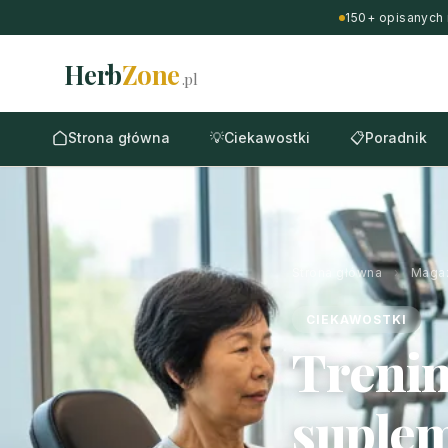
150+ opisanych 
Herb
Zone
.pl
Strona główna
💡
Ciekawostki
📋
Poradnik
Strona główna
›
Maga
CIEKAWOSTKI
Trenin
suplem