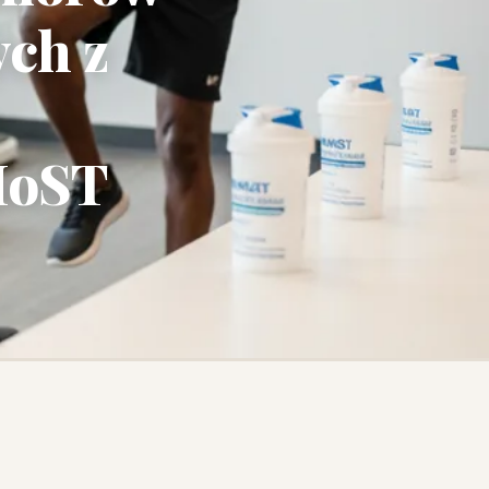
ch z
MoST