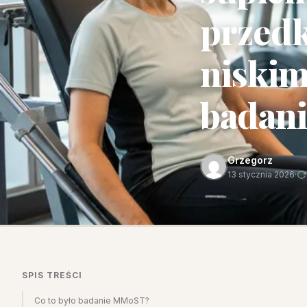
przedk
niskim
badan
Grzegorz
13 stycznia 2026
·
SPIS TREŚCI
Co to było badanie MMoST?