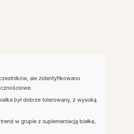
czestników, ale zidentyfikowano
łecznościowe.
 białka był dobrze tolerowany, z wysoką
trend w grupie z suplementacją białka,
.