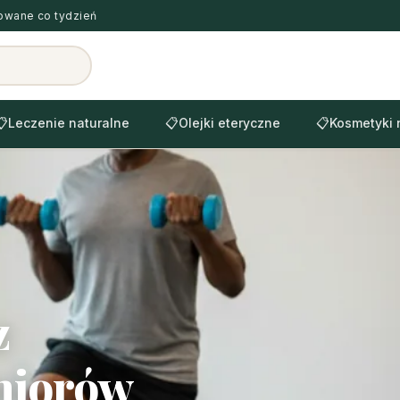
zowane co tydzień
📋
Leczenie naturalne
📋
Olejki eteryczne
📋
Kosmetyki 
z
eniorów