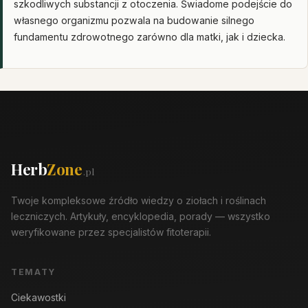
szkodliwych substancji z otoczenia. Świadome podejście do
własnego organizmu pozwala na budowanie silnego
fundamentu zdrowotnego zarówno dla matki, jak i dziecka.
Herb
Zone
.pl
Twoje kompleksowe źródło wiedzy o ziołach i roślinach
leczniczych. Artykuły, encyklopedia, porady — wszystko
weryfikowane przez specjalistów fitoterapii.
TEMATY
Ciekawostki