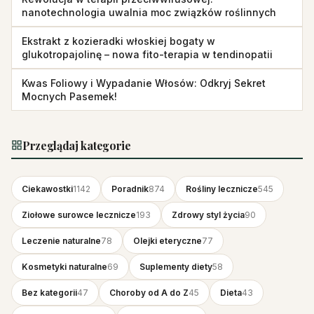
nanotechnologia uwalnia moc związków roślinnych
Ekstrakt z kozieradki włoskiej bogaty w
glukotropajolinę – nowa fito-terapia w tendinopatii
Kwas Foliowy i Wypadanie Włosów: Odkryj Sekret
Mocnych Pasemek!
Przeglądaj kategorie
Ciekawostki
1142
Poradnik
874
Rośliny lecznicze
545
Ziołowe surowce lecznicze
193
Zdrowy styl życia
90
Leczenie naturalne
78
Olejki eteryczne
77
Kosmetyki naturalne
69
Suplementy diety
58
Bez kategorii
47
Choroby od A do Z
45
Dieta
43