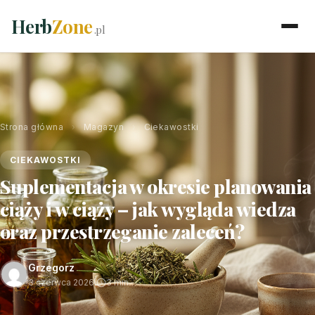
Herb
Zone
.pl
Strona główna
›
Magazyn
›
Ciekawostki
CIEKAWOSTKI
Suplementacja w okresie planowania
ciąży i w ciąży – jak wygląda wiedza
oraz przestrzeganie zaleceń?
Grzegorz
3 czerwca 2026
·
3 min