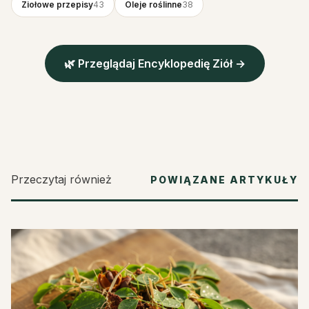
Ziołowe przepisy
43
Oleje roślinne
38
🌿 Przeglądaj Encyklopedię Ziół →
Przeczytaj również
POWIĄZANE ARTYKUŁY