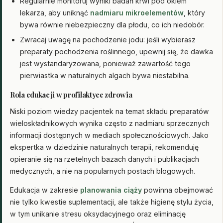
Regularnie monitoruj wyniki badań krwi pod okiem
lekarza, aby uniknąć
nadmiaru mikroelementów
, który
bywa równie niebezpieczny dla płodu, co ich niedobór.
Zwracaj uwagę na pochodzenie jodu: jeśli wybierasz
preparaty pochodzenia roślinnego, upewnij się, że dawka
jest wystandaryzowana, ponieważ zawartość tego
pierwiastka w naturalnych algach bywa niestabilna.
Rola edukacji w profilaktyce zdrowia
Niski poziom wiedzy pacjentek na temat składu preparatów
wieloskładnikowych wynika często z nadmiaru sprzecznych
informacji dostępnych w mediach społecznościowych. Jako
ekspertka w dziedzinie naturalnych terapii, rekomenduję
opieranie się na rzetelnych bazach danych i publikacjach
medycznych, a nie na popularnych postach blogowych.
Edukacja w zakresie
planowania ciąży
powinna obejmować
nie tylko kwestie suplementacji, ale także higienę stylu życia,
w tym unikanie stresu oksydacyjnego oraz eliminację