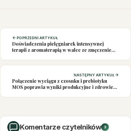
POPRZEDNI ARTYKUŁ
Doświadczenia pielęgniarek intensywnej
terapii z aromaterapią w walce ze zmęczeniem i
problemami ze snem
NASTĘPNY ARTYKUŁ
Połączenie wyciągu z czosnku i prebiotyku
MOS poprawia wyniki produkcyjne i zdrowie
jelit u brojlerów
Komentarze czytelników
3