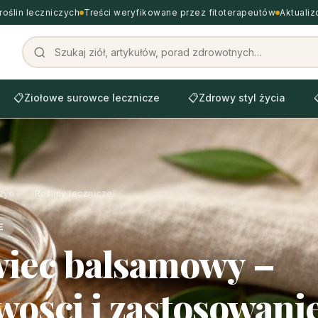
roślin leczniczych
Treści weryfikowane przez fitoterapeutów
Aktuali
📋
Ziołowe surowce lecznicze
📋
Zdrowy styl życia
zyn
›
Rośliny lecznicze
E
iec balsamowy –
wości i zastosowani