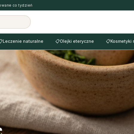
zowane co tydzień
📋
Leczenie naturalne
📋
Olejki eteryczne
📋
Kosmetyki 
e