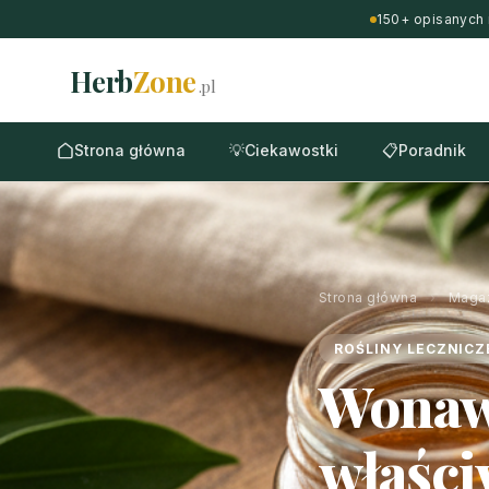
150+ opisanych 
Herb
Zone
.pl
Strona główna
💡
Ciekawostki
📋
Poradnik
Strona główna
›
Maga
ROŚLINY LECZNICZ
Wonaw
właści