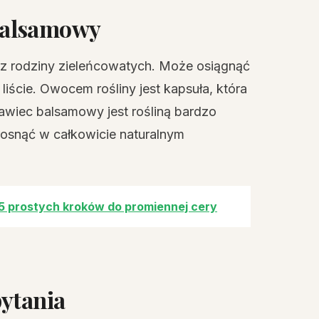
balsamowy
 z rodziny zieleńcowatych. Może osiągnąć
iście. Owocem rośliny jest kapsuła, która
awiec balsamowy jest rośliną bardzo
rosnąć w całkowicie naturalnym
 5 prostych kroków do promiennej cery
pytania