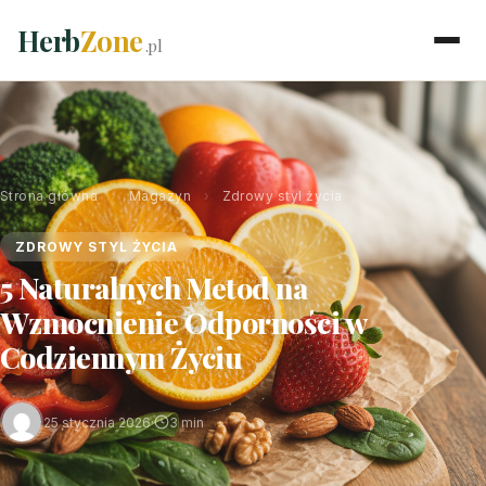
Herb
Zone
.pl
Strona główna
›
Magazyn
›
Zdrowy styl życia
ZDROWY STYL ŻYCIA
5 Naturalnych Metod na
Wzmocnienie Odporności w
Codziennym Życiu
25 stycznia 2026
·
3 min