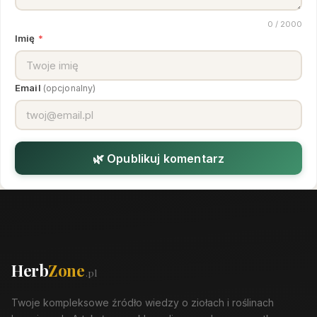
0
/ 2000
Imię
*
Email
(opcjonalny)
🌿 Opublikuj komentarz
Herb
Zone
.pl
Twoje kompleksowe źródło wiedzy o ziołach i roślinach