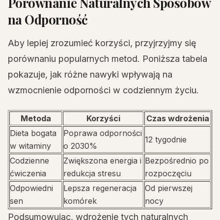
Porównanie Naturalnych Sposobów
na Odporność
Aby lepiej zrozumieć korzyści, przyjrzyjmy się
porównaniu popularnych metod. Poniższa tabela
pokazuje, jak różne nawyki wpływają na
wzmocnienie odporności w codziennym życiu.
Metoda
Korzyści
Czas wdrożenia
Dieta bogata
Poprawa odporności
12 tygodnie
w witaminy
o 2030%
Codzienne
Zwiększona energia i
Bezpośrednio po
ćwiczenia
redukcja stresu
rozpoczęciu
Odpowiedni
Lepsza regeneracja
Od pierwszej
sen
komórek
nocy
Podsumowując, wdrożenie tych naturalnych