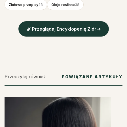
Ziołowe przepisy
43
Oleje roślinne
38
🌿 Przeglądaj Encyklopedię Ziół →
Przeczytaj również
POWIĄZANE ARTYKUŁY