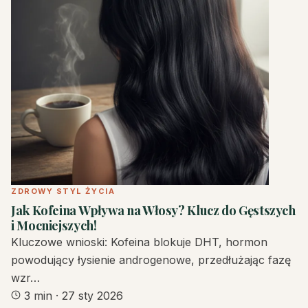
ZDROWY STYL ŻYCIA
Jak Kofeina Wpływa na Włosy? Klucz do Gęstszych
i Mocniejszych!
Kluczowe wnioski: Kofeina blokuje DHT, hormon
powodujący łysienie androgenowe, przedłużając fazę
wzr…
3 min
·
27 sty 2026