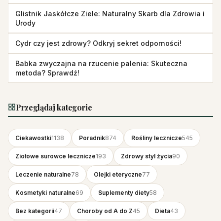
Glistnik Jaskółcze Ziele: Naturalny Skarb dla Zdrowia i
Urody
Cydr czy jest zdrowy? Odkryj sekret odporności!
Babka zwyczajna na rzucenie palenia: Skuteczna
metoda? Sprawdź!
Przeglądaj kategorie
Ciekawostki
1138
Poradnik
874
Rośliny lecznicze
545
Ziołowe surowce lecznicze
193
Zdrowy styl życia
90
Leczenie naturalne
78
Olejki eteryczne
77
Kosmetyki naturalne
69
Suplementy diety
58
Bez kategorii
47
Choroby od A do Z
45
Dieta
43