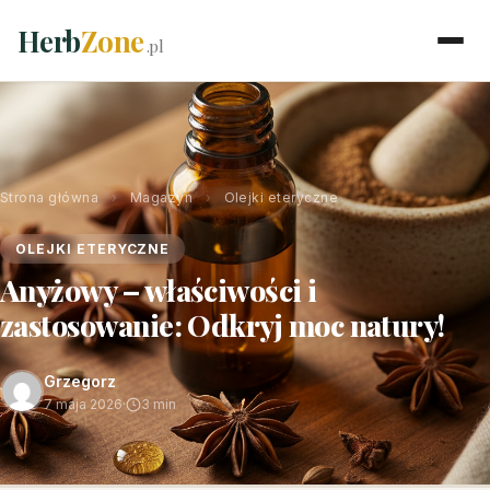
Herb
Zone
.pl
Strona główna
›
Magazyn
›
Olejki eteryczne
OLEJKI ETERYCZNE
Anyżowy – właściwości i
zastosowanie: Odkryj moc natury!
Grzegorz
7 maja 2026
·
3 min