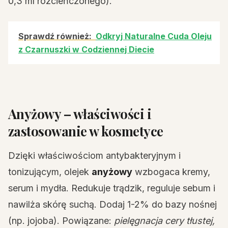
0,3 ml rozcieńczonego).
Sprawdź również:
Odkryj Naturalne Cuda Oleju
z Czarnuszki w Codziennej Diecie
Anyżowy – właściwości i
zastosowanie w kosmetyce
Dzięki właściwościom antybakteryjnym i
tonizującym, olejek
anyżowy
wzbogaca kremy,
serum i mydła. Redukuje trądzik, reguluje sebum i
nawilża skórę suchą. Dodaj 1-2% do bazy nośnej
(np. jojoba). Powiązane:
pielęgnacja cery tłustej,