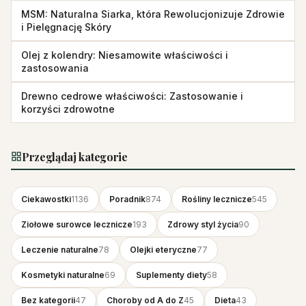
MSM: Naturalna Siarka, która Rewolucjonizuje Zdrowie
i Pielęgnację Skóry
Olej z kolendry: Niesamowite właściwości i
zastosowania
Drewno cedrowe właściwości: Zastosowanie i
korzyści zdrowotne
Przeglądaj kategorie
Ciekawostki
1136
Poradnik
874
Rośliny lecznicze
545
Ziołowe surowce lecznicze
193
Zdrowy styl życia
90
Leczenie naturalne
78
Olejki eteryczne
77
Kosmetyki naturalne
69
Suplementy diety
58
Bez kategorii
47
Choroby od A do Z
45
Dieta
43