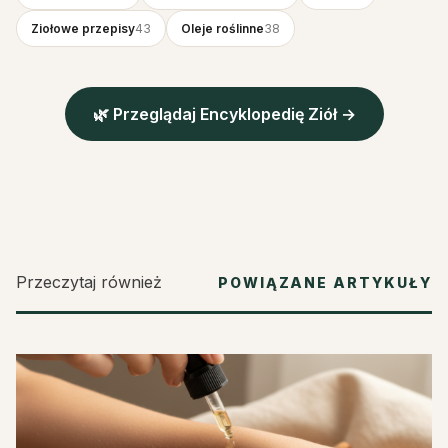
Ziołowe przepisy
43
Oleje roślinne
38
🌿 Przeglądaj Encyklopedię Ziół →
Przeczytaj również
POWIĄZANE ARTYKUŁY