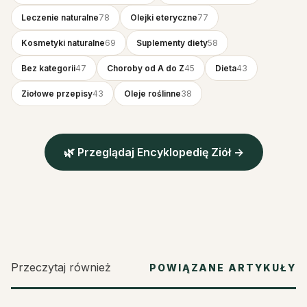
Leczenie naturalne
78
Olejki eteryczne
77
Kosmetyki naturalne
69
Suplementy diety
58
Bez kategorii
47
Choroby od A do Z
45
Dieta
43
Ziołowe przepisy
43
Oleje roślinne
38
🌿 Przeglądaj Encyklopedię Ziół →
Przeczytaj również
POWIĄZANE ARTYKUŁY