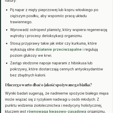
natury:
Pij napar z mięty pieprzowej lub kopru włoskiego po
cięższym posiłku, aby wspomóc pracę układu
trawiennego.
Wprowadź ostropest plamisty, który wspiera regenerację
wątroby i procesy detoksykacji organizmu.
Stosuj przyprawy takie jak imbir czy kurkuma, które
wykazują silne
działanie przeciwzapalne
i regulują
poziom glukozy we krwi.
Zastąp słodzone napoje naparami z hibiskusa lub
pokrzywy, które dostarczają cennych antyoksydantów
bez zbędnych kalorii.
Dlaczego warto dbać o jakość spożywanego białka?
Wyniki badań sugerują, że nadmierne spożycie białego mięsa
może wiązać się z ryzykiem nadwagi u osób młodych. Z
punktu widzenia ziołolecznictwa i medycyny holistycznej,
kluczem jest
równowaga kwasowo-zasadowa
organizmu,