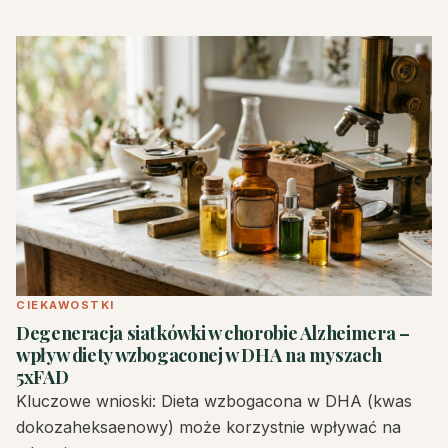
CIEKAWOSTKI
Degeneracja siatkówki w chorobie Alzheimera –
wpływ diety wzbogaconej w DHA na myszach
5xFAD
Kluczowe wnioski: Dieta wzbogacona w DHA (kwas
dokozaheksaenowy) może korzystnie wpływać na