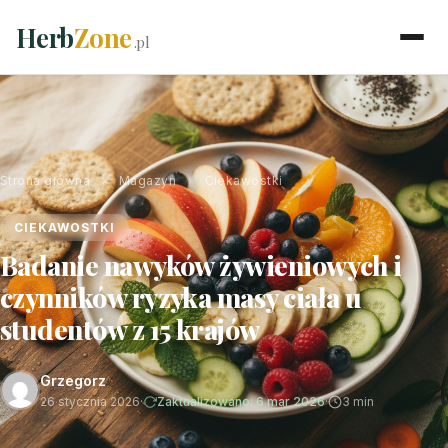
Herb
Zone
.pl
Strona główna
›
Magazyn
›
Ciekawostki
CIEKAWOSTKI
Badanie nawyków żywieniowych i
czynników ryzyka masy ciała u
studentów z 15 krajów
Grzegorz
26 stycznia 2026
·
Zaktualizowano: 6 mar 2026
·
3 min