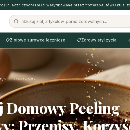
roślin leczniczych
Treści weryfikowane przez fitoterapeutów
Aktuali
📋
Ziołowe surowce lecznicze
📋
Zdrowy styl życia
zyn
›
Ciekawostki
j Domowy Peeling
: Przepisy, Korzyśc