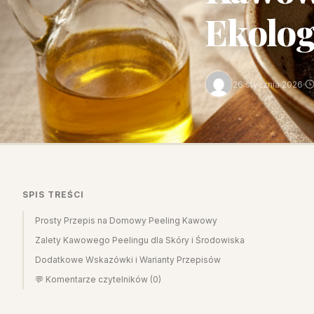
Ekolog
26 stycznia 2026
·
SPIS TREŚCI
Prosty Przepis na Domowy Peeling Kawowy
Zalety Kawowego Peelingu dla Skóry i Środowiska
Dodatkowe Wskazówki i Warianty Przepisów
💬 Komentarze czytelników (0)