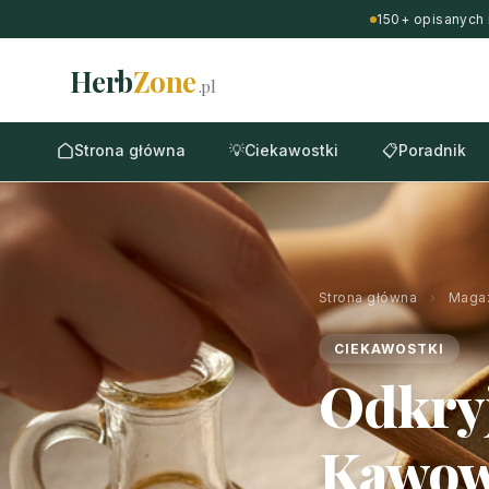
150+ opisanych 
Herb
Zone
.pl
Strona główna
💡
Ciekawostki
📋
Poradnik
Strona główna
›
Maga
CIEKAWOSTKI
Odkry
Kawowy