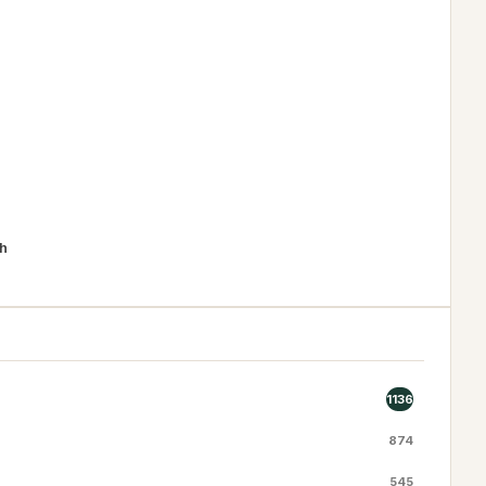
th
1136
874
545