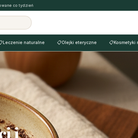
zowane co tydzień
📋
Leczenie naturalne
📋
Olejki eteryczne
📋
Kosmetyki 
i i