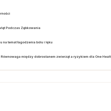
rności
owląt Podczas Ząbkowania
u na temat łagodzenia bólu i lęku
s: Równowaga między dobrostanem zwierząt a ryzykiem dla One Heal