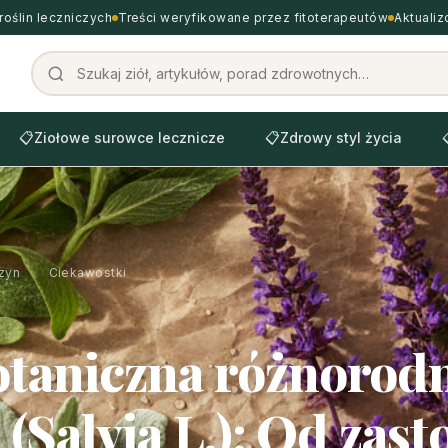
roślin leczniczych
Treści weryfikowane przez fitoterapeutów
Aktuali
📋
Ziołowe surowce lecznicze
📋
Zdrowy styl życia
zyn
›
Ciekawostki
taniczna różnorod
 (Salvia L.): Od zas