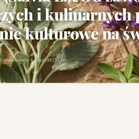
czych i kulinarnych 
nie kulturowe na św
Zaktualizowano: 6 mar 2026
·
2 min