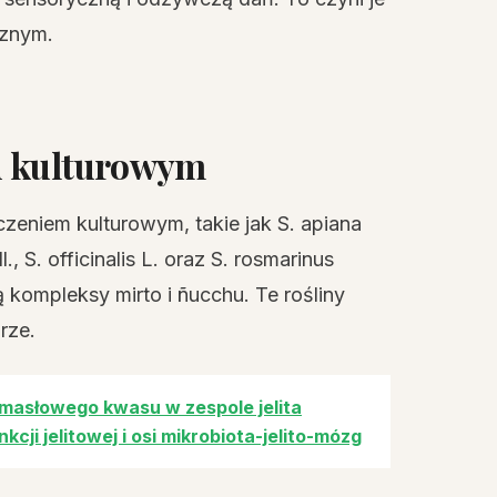
cznym.
u kulturowym
zeniem kulturowym, takie jak S. apiana
l., S. officinalis L. oraz S. rosmarinus
ompleksy mirto i ñucchu. Te rośliny
rze.
masłowego kwasu w zespole jelita
ji jelitowej i osi mikrobiota-jelito-mózg