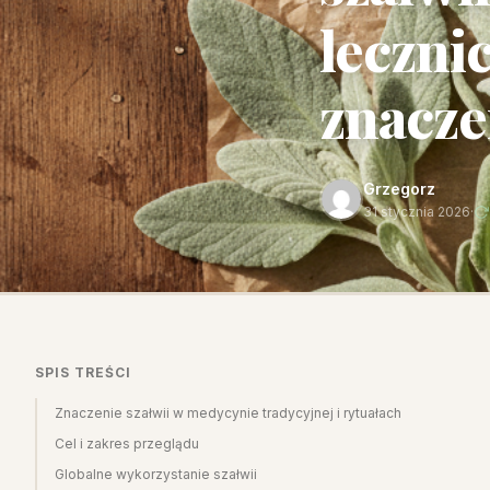
leczni
znacze
Grzegorz
31 stycznia 2026
·
SPIS TREŚCI
Znaczenie szałwii w medycynie tradycyjnej i rytuałach
Cel i zakres przeglądu
Globalne wykorzystanie szałwii