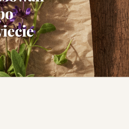
po
iecie