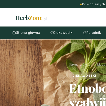
150+ opisanych 
Herb
Zone
.pl
Strona główna
💡
Ciekawostki
📋
Poradnik
Strona główna
›
Maga
CIEKAWOSTKI
Etnobo
szałwii