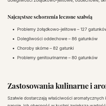
dolegliwości żołądkowo-jelitowe, oddechowe, s
Najczęstsze schorzenia leczone szałwią
Problemy żołądkowo-jelitowe – 127 gatunkó
Dolegliwości oddechowe – 86 gatunków
Choroby skórne – 82 gatunki
Problemy genitourinarnne – 80 gatunków
Zastosowania kulinarne i ar
Szałwie dostarczają właściwości aromatycznych
napoje. Ich obecność w kuchni zwiększa wartość