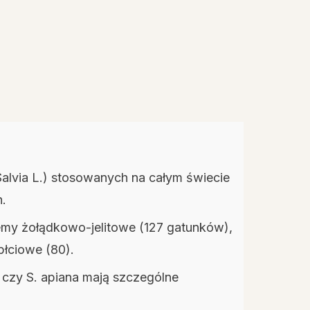
Salvia L.) stosowanych na całym świecie
h.
lemy żołądkowo-jelitowe (127 gatunków),
łciowe (80).
um czy S. apiana mają szczególne