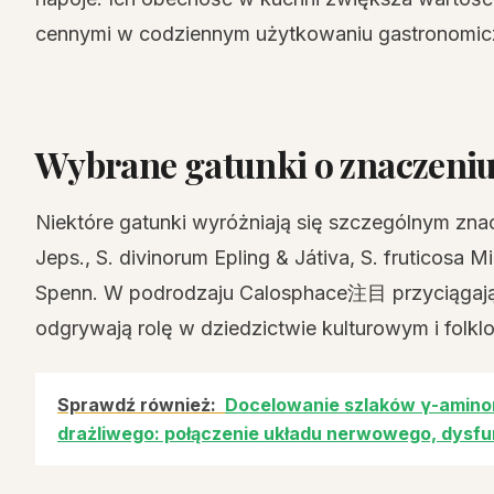
cennymi w codziennym użytkowaniu gastronomi
Wybrane gatunki o znaczeni
Niektóre gatunki wyróżniają się szczególnym znac
Jeps., S. divinorum Epling & Játiva, S. fruticosa Mil
Spenn. W podrodzaju Calosphace注目 przyciągają k
odgrywają rolę w dziedzictwie kulturowym i folklo
Sprawdź również:
Docelowanie szlaków γ-amino
drażliwego: połączenie układu nerwowego, dysfunkc