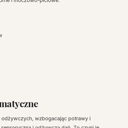
kórne i moczowo-płciowe.
w
omatyczne
 i odżywczych, wzbogacając potrawy i
 sensoryczną i odżywczą dań. To czyni je