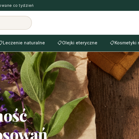
zowane co tydzień
📋
Leczenie naturalne
📋
Olejki eteryczne
📋
Kosmetyki 
ność
tosowań