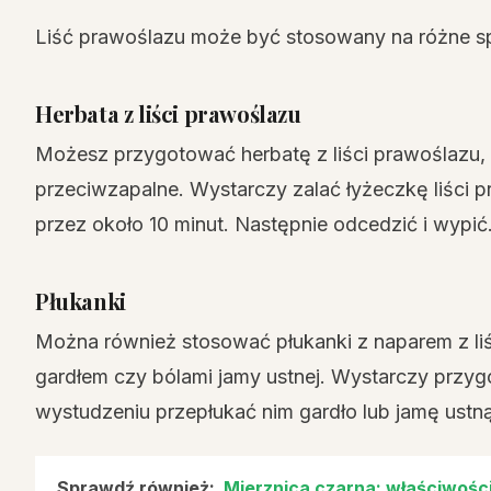
Liść prawoślazu może być stosowany na różne spo
Herbata z liści prawoślazu
Możesz przygotować herbatę z liści prawoślazu, k
przeciwzapalne. Wystarczy zalać łyżeczkę liści 
przez około 10 minut. Następnie odcedzić i wypić
Płukanki
Można również stosować płukanki z naparem z l
gardłem czy bólami jamy ustnej. Wystarczy przyg
wystudzeniu przepłukać nim gardło lub jamę ustną 
Sprawdź również:
Mierznica czarna: właściwości