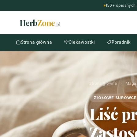
150+ opisanych 
Herb
Zone
.pl
Strona główna
💡
Ciekawostki
📋
Poradnik
Strona główna
›
Maga
ZIOŁOWE SUROWCE
Liść p
Zastos