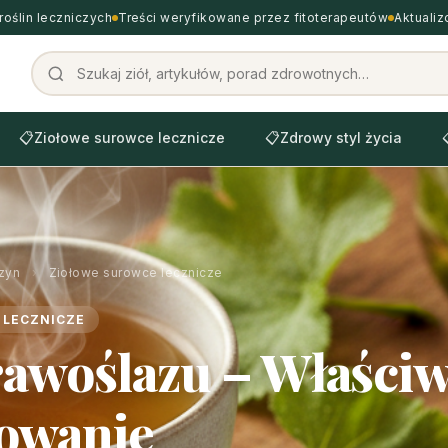
roślin leczniczych
Treści weryfikowane przez fitoterapeutów
Aktuali
📋
Ziołowe surowce lecznicze
📋
Zdrowy styl życia
zyn
›
Ziołowe surowce lecznicze
 LECZNICZE
rawoślazu – Właściw
owanie