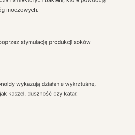
ania niektórych bakterii, które powodują
 dróg moczowych.
poprzez stymulację produkcji soków
onoidy wykazują działanie wykrztuśne,
ak kaszel, duszność czy katar.