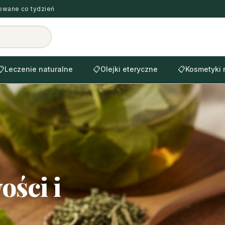
zowane co tydzień
📋
Leczenie naturalne
📋
Olejki eteryczne
📋
Kosmetyki 
ości i