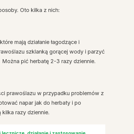
soby. Oto kilka z nich:
tóre mają działanie łagodzące i
prawoślazu szklanką gorącej wody i parzyć
. Można pić herbatę 2-3 razy dziennie.
iści prawoślazu w przypadku problemów z
otować napar jak do herbaty i po
kilka razy dziennie.
 lecznicze, działanie i zastosowanie