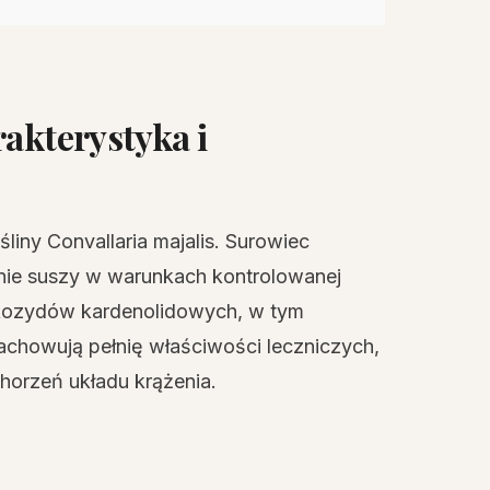
rakterystyka i
ośliny Convallaria majalis. Surowiec
pnie suszy w warunkach kontrolowanej
ikozydów kardenolidowych, w tym
achowują pełnię właściwości leczniczych,
horzeń układu krążenia.