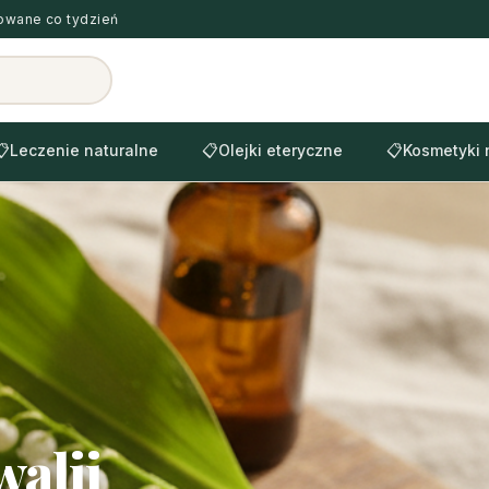
zowane co tydzień
📋
Leczenie naturalne
📋
Olejki eteryczne
📋
Kosmetyki 
walii