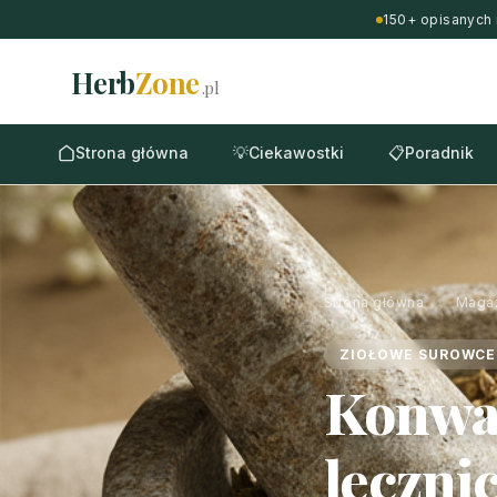
150+ opisanych 
Herb
Zone
.pl
Strona główna
💡
Ciekawostki
📋
Poradnik
Strona główna
›
Maga
ZIOŁOWE SUROWCE
Konwal
leczni