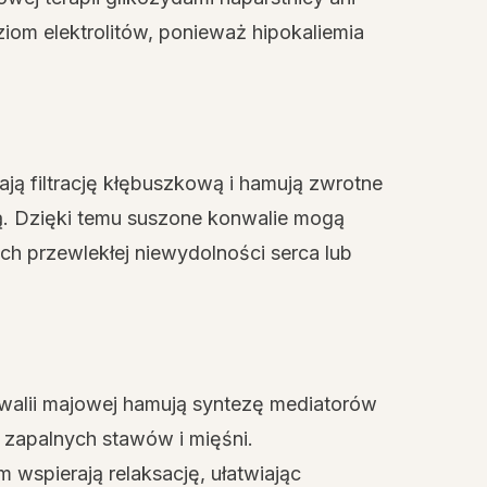
iom elektrolitów, ponieważ hipokaliemia
ją filtrację kłębuszkową i hamują zwrotne
ą. Dzięki temu suszone konwalie mogą
 przewlekłej niewydolności serca lub
walii majowej hamują syntezę mediatorów
 zapalnych stawów i mięśni.
wspierają relaksację, ułatwiając