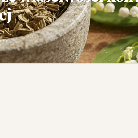
ej
3 min