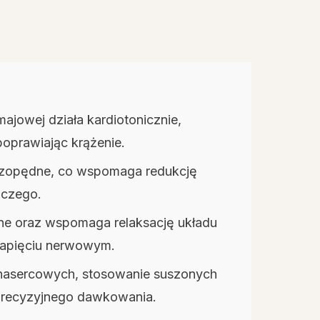
ajowej działa kardiotonicznie,
oprawiając krążenie.
czopędne, co wspomaga redukcję
iczego.
alne oraz wspomaga relaksację układu
napięciu nerwowym.
w nasercowych, stosowanie suszonych
 precyzyjnego dawkowania.