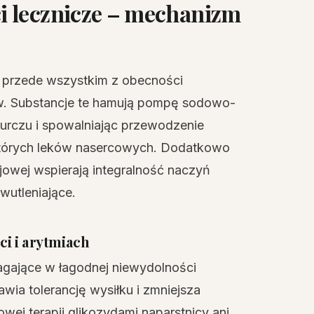
i lecznicze – mechanizm
 przede wszystkim z obecności
w. Substancje te hamują pompę sodowo-
urczu i spowalniając przewodzenie
ektórych leków nasercowych. Dodatkowo
jowej wspierają integralność naczyń
wutleniające.
ci i arytmiach
gające w łagodnej niewydolności
ia tolerancję wysiłku i zmniejsza
wej terapii glikozydami naparstnicy ani