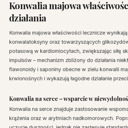
Konwalia majowa właściwośc
działania
Konwalia majowa właściwości lecznicze wynikają
konwalatoksyny oraz towarzyszących glikozydó
potasową w kardiomiocytach, zwiększając siłę sk
impulsów – mechanizm zbliżony do działania ni
flawonoidy i saponiny obecne w zielu konwalii ma
krwionośnych i wykazują łagodne działanie przeci
Konwalia na serce – wsparcie w niewydolnoś
Konwalia na serce znajduje zastosowanie wspoma
krążenia oraz w arytmiach nadkomorowych. Popraw
uczucie duszności, jednak nie zastępuje standardo