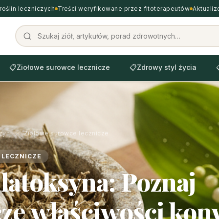
roślin leczniczych
Treści weryfikowane przez fitoterapeutów
Aktuali
📋
Ziołowe surowce lecznicze
📋
Zdrowy styl życia
zyn
›
Ziołowe surowce lecznicze
 LECZNICZE
atoksyna: Poznaj
cze właściwości kon