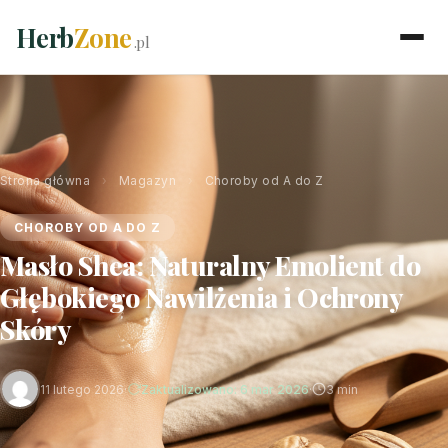
Herb
Zone
.pl
Strona główna
›
Magazyn
›
Choroby od A do Z
CHOROBY OD A DO Z
Masło Shea: Naturalny Emolient do
Głębokiego Nawilżenia i Ochrony
Skóry
11 lutego 2026
·
Zaktualizowano: 6 mar 2026
·
3 min