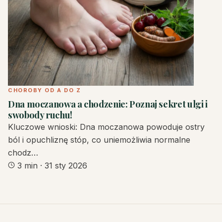
CHOROBY OD A DO Z
Dna moczanowa a chodzenie: Poznaj sekret ulgi i
swobody ruchu!
Kluczowe wnioski: Dna moczanowa powoduje ostry
ból i opuchliznę stóp, co uniemożliwia normalne
chodz…
3 min
·
31 sty 2026