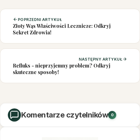
POPRZEDNI ARTYKUŁ
Złoty Wąs Właściwości Lecznicze: Odkryj
Sekret Zdrowia!
NASTĘPNY ARTYKUŁ
Refluks - nieprzyjemny problem? Odkryj
skuteczne sposoby!
Komentarze czytelników
0