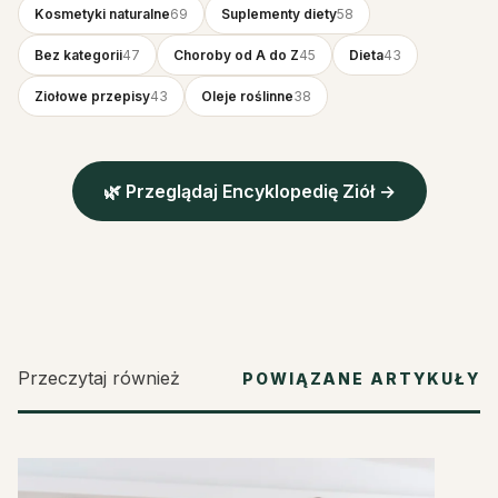
Kosmetyki naturalne
69
Suplementy diety
58
Bez kategorii
47
Choroby od A do Z
45
Dieta
43
Ziołowe przepisy
43
Oleje roślinne
38
🌿 Przeglądaj Encyklopedię Ziół →
Przeczytaj również
POWIĄZANE ARTYKUŁY