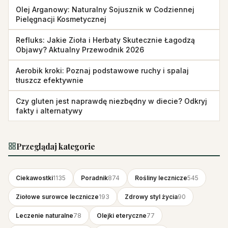
Olej Arganowy: Naturalny Sojusznik w Codziennej
Pielęgnacji Kosmetycznej
Refluks: Jakie Zioła i Herbaty Skutecznie Łagodzą
Objawy? Aktualny Przewodnik 2026
Aerobik kroki: Poznaj podstawowe ruchy i spalaj
tłuszcz efektywnie
Czy gluten jest naprawdę niezbędny w diecie? Odkryj
fakty i alternatywy
Przeglądaj kategorie
Ciekawostki
1135
Poradnik
874
Rośliny lecznicze
545
Ziołowe surowce lecznicze
193
Zdrowy styl życia
90
Leczenie naturalne
78
Olejki eteryczne
77