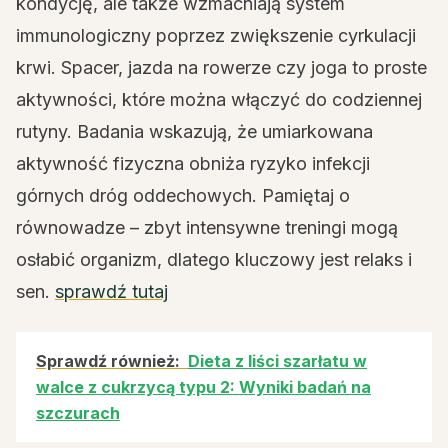
kondycję, ale także wzmacniają system
immunologiczny poprzez zwiększenie cyrkulacji
krwi. Spacer, jazda na rowerze czy joga to proste
aktywności, które można włączyć do codziennej
rutyny. Badania wskazują, że umiarkowana
aktywność fizyczna obniża ryzyko infekcji
górnych dróg oddechowych. Pamiętaj o
równowadze – zbyt intensywne treningi mogą
osłabić organizm, dlatego kluczowy jest relaks i
sen.
sprawdź tutaj
Sprawdź również:
Dieta z liści szarłatu w
walce z cukrzycą typu 2: Wyniki badań na
szczurach