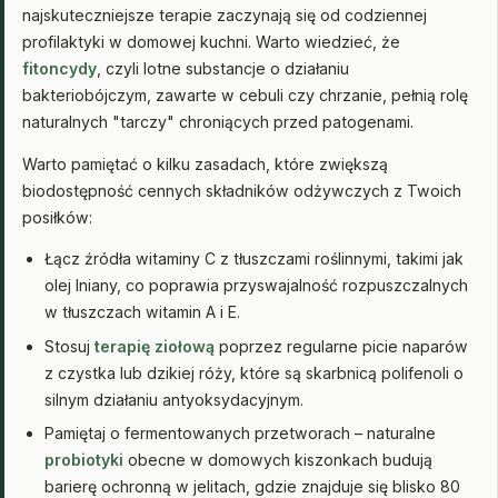
najskuteczniejsze terapie zaczynają się od codziennej
profilaktyki w domowej kuchni. Warto wiedzieć, że
fitoncydy
, czyli lotne substancje o działaniu
bakteriobójczym, zawarte w cebuli czy chrzanie, pełnią rolę
naturalnych "tarczy" chroniących przed patogenami.
Warto pamiętać o kilku zasadach, które zwiększą
biodostępność cennych składników odżywczych z Twoich
posiłków:
Łącz źródła witaminy C z tłuszczami roślinnymi, takimi jak
olej lniany, co poprawia przyswajalność rozpuszczalnych
w tłuszczach witamin A i E.
Stosuj
terapię ziołową
poprzez regularne picie naparów
z czystka lub dzikiej róży, które są skarbnicą polifenoli o
silnym działaniu antyoksydacyjnym.
Pamiętaj o fermentowanych przetworach – naturalne
probiotyki
obecne w domowych kiszonkach budują
barierę ochronną w jelitach, gdzie znajduje się blisko 80