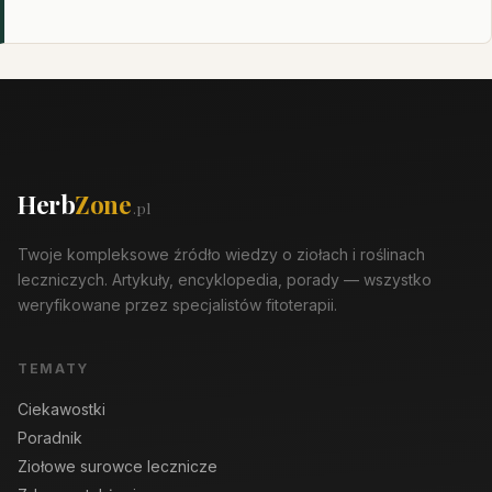
Herb
Zone
.pl
Twoje kompleksowe źródło wiedzy o ziołach i roślinach
leczniczych. Artykuły, encyklopedia, porady — wszystko
weryfikowane przez specjalistów fitoterapii.
TEMATY
Ciekawostki
Poradnik
Ziołowe surowce lecznicze