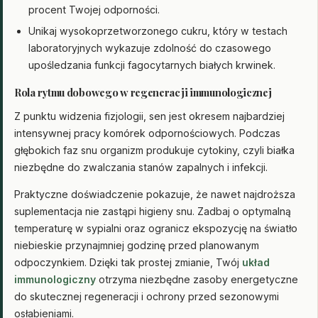
procent Twojej odporności.
Unikaj wysokoprzetworzonego cukru, który w testach
laboratoryjnych wykazuje zdolność do czasowego
upośledzania funkcji fagocytarnych białych krwinek.
Rola rytmu dobowego w regeneracji immunologicznej
Z punktu widzenia fizjologii, sen jest okresem najbardziej
intensywnej pracy komórek odpornościowych. Podczas
głębokich faz snu organizm produkuje cytokiny, czyli białka
niezbędne do zwalczania stanów zapalnych i infekcji.
Praktyczne doświadczenie pokazuje, że nawet najdroższa
suplementacja nie zastąpi higieny snu. Zadbaj o optymalną
temperaturę w sypialni oraz ogranicz ekspozycję na światło
niebieskie przynajmniej godzinę przed planowanym
odpoczynkiem. Dzięki tak prostej zmianie, Twój
układ
immunologiczny
otrzyma niezbędne zasoby energetyczne
do skutecznej regeneracji i ochrony przed sezonowymi
osłabieniami.