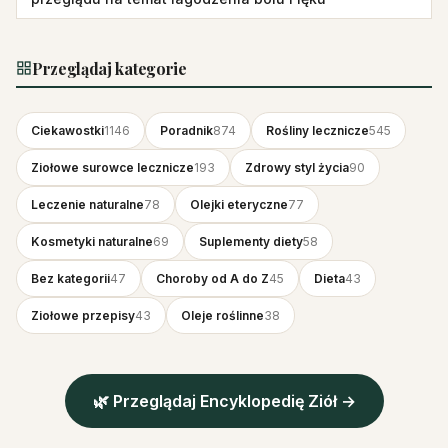
Przeglądaj kategorie
Ciekawostki
1146
Poradnik
874
Rośliny lecznicze
545
Ziołowe surowce lecznicze
193
Zdrowy styl życia
90
Leczenie naturalne
78
Olejki eteryczne
77
Kosmetyki naturalne
69
Suplementy diety
58
Bez kategorii
47
Choroby od A do Z
45
Dieta
43
Ziołowe przepisy
43
Oleje roślinne
38
🌿 Przeglądaj Encyklopedię Ziół →