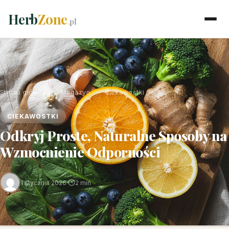
Herb
Zone
.pl
Strona główna
›
Magazyn
›
Ciekawostki
CIEKAWOSTKI
Odkryj Proste, Naturalne Sposoby na
Wzmocnienie Odporności
1 stycznia 2026
·
2 min