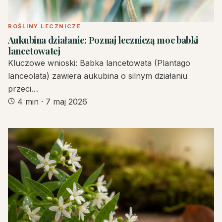
ROŚLINY LECZNICZE
Aukubina działanie: Poznaj leczniczą moc babki
lancetowatej
Kluczowe wnioski: Babka lancetowata (Plantago
lanceolata) zawiera aukubina o silnym działaniu
przeci…
4 min
·
7 maj 2026