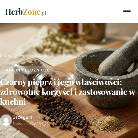
Herb
Zone
.pl
Strona główna
›
Magazyn
›
Rośliny lecznicze
ROŚLINY LECZNICZE
Czarny pieprz i jego właściwości:
zdrowotne korzyści i zastosowanie w
kuchni
Grzegorz
8 stycznia 2026
·
3 min