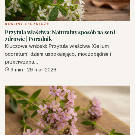
ROŚLINY LECZNICZE
Przytula właściwa: Naturalny sposób na sen i
zdrowie | Poradnik
Kluczowe wnioski: Przytula właściwa (Galium
odoratum) działa uspokajająco, moczopędnie i
przeciwzapa…
3 min
·
29 mar 2026