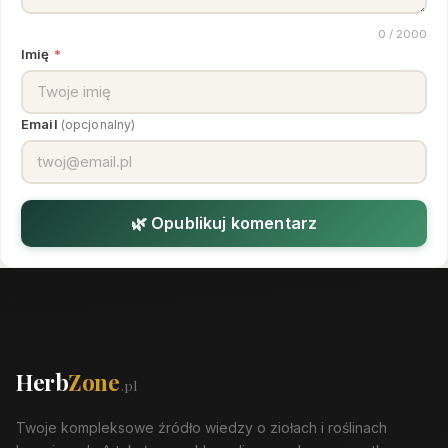
0
/ 2000
Imię
*
Email
(opcjonalny)
🌿 Opublikuj komentarz
Herb
Zone
.pl
Twoje kompleksowe źródło wiedzy o ziołach i roślinach