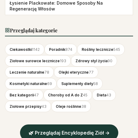
Łysienie Plackowate: Domowe Sposoby Na
Regenerację Włosów
Przeglądaj kategorie
Ciekawostki
1142
Poradnik
874
Rośliny lecznicze
545
Ziołowe surowce lecznicze
193
Zdrowy styl życia
90
Leczenie naturalne
78
Olejki eteryczne
77
Kosmetyki naturalne
69
Suplementy diety
58
Bez kategorii
47
Choroby od A do Z
45
Dieta
43
Ziołowe przepisy
43
Oleje roślinne
38
🌿 Przeglądaj Encyklopedię Ziół →