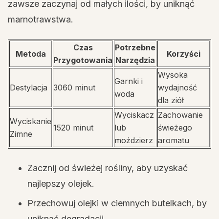
zawsze zaczynaj od małych ilości, by uniknąć
marnotrawstwa.
Czas
Potrzebne
Metoda
Korzyści
Przygotowania
Narzędzia
Wysoka
Garnki i
Destylacja
3060 minut
wydajność
woda
dla ziół
Wyciskacz
Zachowanie
Wyciskanie
1520 minut
lub
świeżego
Zimne
moździerz
aromatu
Zacznij od świeżej rośliny, aby uzyskać
najlepszy olejek.
Przechowuj olejki w ciemnych butelkach, by
uniknąć degradacji.