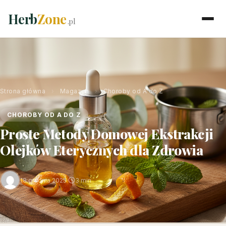
Herb
Zone
.pl
Strona główna
›
Magazyn
›
Choroby od A do Z
CHOROBY OD A DO Z
Proste Metody Domowej Ekstrakcji
Olejków Eterycznych dla Zdrowia
18 grudnia 2025
·
3 min