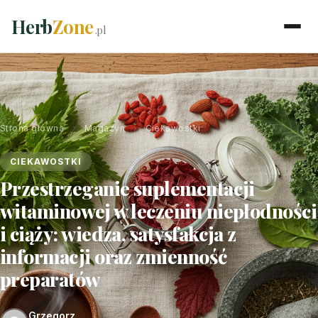
Herb
Zone
.pl
Strona główna
›
Magazyn
›
Ciekawostki
CIEKAWOSTKI
Przestrzeganie suplementacji
witaminowej w leczeniu niepłodności
i ciąży: wiedza, satysfakcja z
informacji oraz zmienność
preparatów
Grzegorz