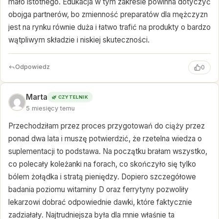
mało istotnego. Edukacja w tym zakresie powinna dotyczyć
obojga partnerów, bo zmienność preparatów dla mężczyzn
jest na rynku równie duża i łatwo trafić na produkty o bardzo
wątpliwym składzie i niskiej skuteczności.
Odpowiedz
0
Marta
🌿 CZYTELNIK
5 miesięcy temu
Przechodziłam przez proces przygotowań do ciąży przez
ponad dwa lata i muszę potwierdzić, że rzetelna wiedza o
suplementacji to podstawa. Na początku brałam wszystko,
co polecały koleżanki na forach, co skończyło się tylko
bólem żołądka i stratą pieniędzy. Dopiero szczegółowe
badania poziomu witaminy D oraz ferrytyny pozwoliły
lekarzowi dobrać odpowiednie dawki, które faktycznie
zadziałały. Najtrudniejsza była dla mnie właśnie ta