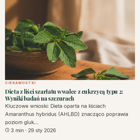
CIEKAWOSTKI
Dieta z liści szarłatu w walce z cukrzycą typu 2:
Wyniki badań na szczurach
Kluczowe wnioski: Dieta oparta na liściach
Amaranthus hybridus (AHLBD) znacząco poprawia
poziom gluk…
3 min
·
29 sty 2026