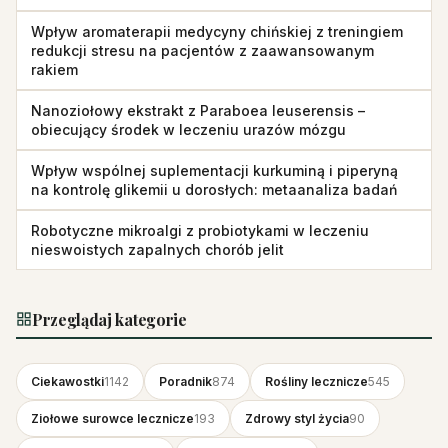
Wpływ aromaterapii medycyny chińskiej z treningiem
redukcji stresu na pacjentów z zaawansowanym
rakiem
Nanoziołowy ekstrakt z Paraboea leuserensis –
obiecujący środek w leczeniu urazów mózgu
Wpływ wspólnej suplementacji kurkuminą i piperyną
na kontrolę glikemii u dorosłych: metaanaliza badań
Robotyczne mikroalgi z probiotykami w leczeniu
nieswoistych zapalnych chorób jelit
Przeglądaj kategorie
Ciekawostki
1142
Poradnik
874
Rośliny lecznicze
545
Ziołowe surowce lecznicze
193
Zdrowy styl życia
90