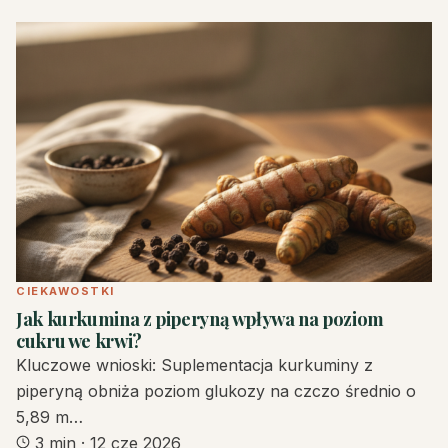
CIEKAWOSTKI
Jak kurkumina z piperyną wpływa na poziom
cukru we krwi?
Kluczowe wnioski: Suplementacja kurkuminy z
piperyną obniża poziom glukozy na czczo średnio o
5,89 m…
3 min
·
12 cze 2026