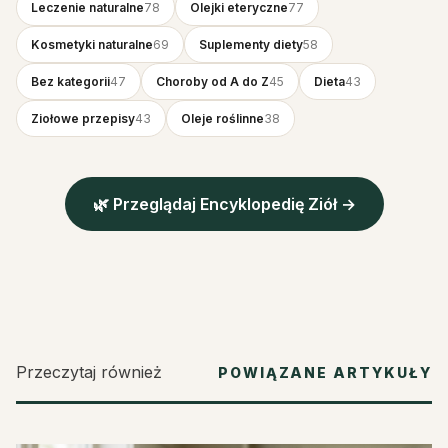
Leczenie naturalne
78
Olejki eteryczne
77
Kosmetyki naturalne
69
Suplementy diety
58
Bez kategorii
47
Choroby od A do Z
45
Dieta
43
Ziołowe przepisy
43
Oleje roślinne
38
🌿 Przeglądaj Encyklopedię Ziół →
Przeczytaj również
POWIĄZANE ARTYKUŁY