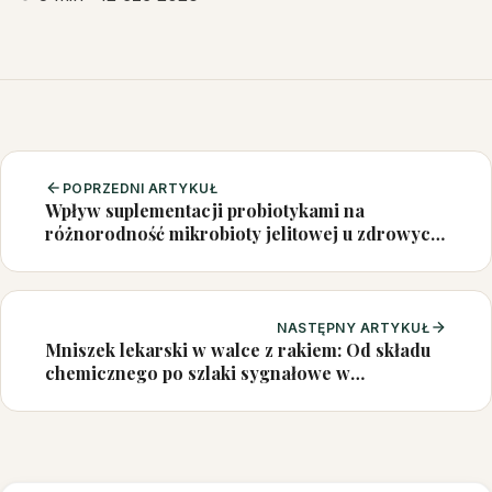
POPRZEDNI ARTYKUŁ
Wpływ suplementacji probiotykami na
różnorodność mikrobioty jelitowej u zdrowych
osób: systematyczny przegląd i metaanaliza
NASTĘPNY ARTYKUŁ
Mniszek lekarski w walce z rakiem: Od składu
chemicznego po szlaki sygnałowe w
komórkach nowotworowych