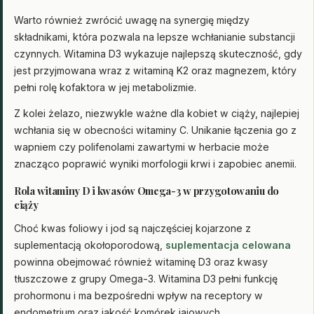
Warto również zwrócić uwagę na synergię między
składnikami, która pozwala na lepsze wchłanianie substancji
czynnych. Witamina D3 wykazuje najlepszą skuteczność, gdy
jest przyjmowana wraz z witaminą K2 oraz magnezem, który
pełni rolę kofaktora w jej metabolizmie.
Z kolei żelazo, niezwykle ważne dla kobiet w ciąży, najlepiej
wchłania się w obecności witaminy C. Unikanie łączenia go z
wapniem czy polifenolami zawartymi w herbacie może
znacząco poprawić wyniki morfologii krwi i zapobiec anemii.
Rola witaminy D i kwasów Omega-3 w przygotowaniu do
ciąży
Choć kwas foliowy i jod są najczęściej kojarzone z
suplementacją okołoporodową,
suplementacja celowana
powinna obejmować również witaminę D3 oraz kwasy
tłuszczowe z grupy Omega-3. Witamina D3 pełni funkcję
prohormonu i ma bezpośredni wpływ na receptory w
endometrium oraz jakość komórek jajowych.