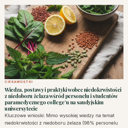
CIEKAWOSTKI
Wiedza, postawy i praktyki wobec niedokrwistości
z niedoboru żelaza wśród personelu i studentów
paramedycznego college’u na saudyjskim
uniwersytecie
Kluczowe wnioski: Mimo wysokiej wiedzy na temat
niedokrwistości z niedoboru żelaza (98% personelu