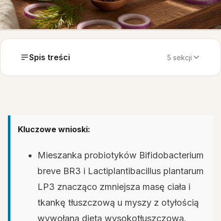
Spis treści
5 sekcji
Kluczowe wnioski:
Mieszanka probiotyków Bifidobacterium
breve BR3 i Lactiplantibacillus plantarum
LP3 znacząco zmniejsza masę ciała i
tkankę tłuszczową u myszy z otyłością
wywołaną dietą wysokotłuszczową.