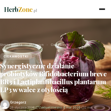
Herb
Zone
.pl
Strona główna
›
Magazyn
›
Ciekawostki
CIEKAWOSTKI
Synergistyczne działanie
probiotyków Bifidobacterium breve
BR3 i Lactiplantibacillus plantarum
LP3 w walce z otyłością
Grzegorz
26 stycznia 2026
·
Zaktualizowano: 6 mar 2026
·
2 min