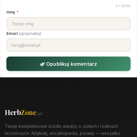
0
/ 2000
Imię
*
Email
(opcjonalny)
🌿 Opublikuj komentarz
Herb
Zone
.pl
Twoje kompleksowe źródło wiedzy o ziołach i roślinach
leczniczych. Artykuły, encyklopedia, porady — wszystko