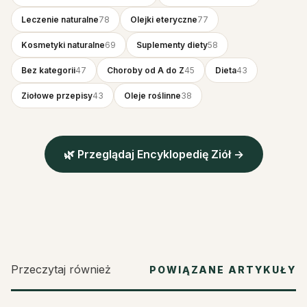
Leczenie naturalne
78
Olejki eteryczne
77
Kosmetyki naturalne
69
Suplementy diety
58
Bez kategorii
47
Choroby od A do Z
45
Dieta
43
Ziołowe przepisy
43
Oleje roślinne
38
🌿 Przeglądaj Encyklopedię Ziół →
Przeczytaj również
POWIĄZANE ARTYKUŁY