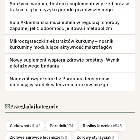
Spożycie wapnia, fosforu i suplementów przed oraz w
trakcie ciąży a ryzyko porodu przedwczesnego
Rola Akkermansia muciniphila w regulacji choroby
zapalnej jelit: odporność jelitowa i metabolizm
Mikrocząsteczki z ekstraktów kurkumy – nośniki
kurkuminy modulujące aktywność makrofagów
Nowy suplement wspiera zdrowie prostaty: Wyniki
pilotażowego badania
Nanoziołowy ekstrakt z Paraboea leuserensis –
obiecujący środek w leczeniu urazów mózgu
Przeglądaj kategorie
Ciekawostki
1142
Poradnik
874
Rośliny lecznicze
545
Ziołowe surowce lecznicze
193
Zdrowy styl życia
90